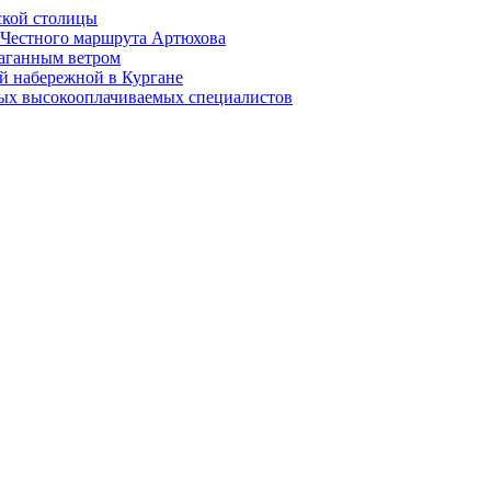
ской столицы
й Честного маршрута Артюхова
раганным ветром
й набережной в Кургане
мых высокооплачиваемых специалистов