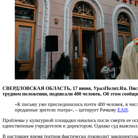
СВЕРДЛОВСКАЯ ОБЛАСТЬ, 17 июня, УралПолит.Ru. Письмо 
трудном положении, подписали 400 человек. Об этом сообщ
«К письму уже присоединилось почти 400 человек, в чис
преданные зрители театра», – цитирует Рачкову
ЕАН
.
Проблемы у культурной площадки начались после смерти ее осн
единственным учредителем и директором. Однако суд выяснил, 
В настоящее время театром фактически руководит замдиректор