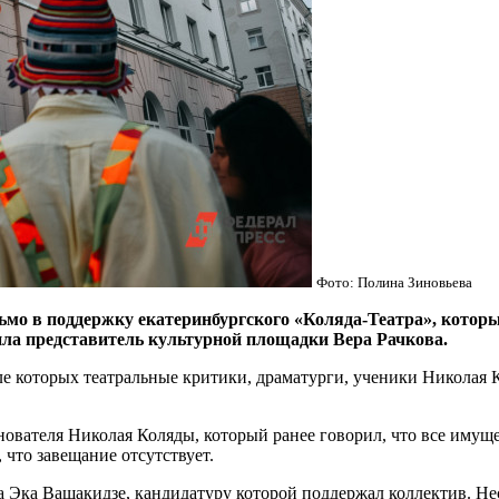
Фото: Полина Зиновьева
в поддержку екатеринбургского «Коляда-Театра», который
ила представитель культурной площадки Вера Рачкова.
ле которых театральные критики, драматурги, ученики Николая 
ователя Николая Коляды, который ранее говорил, что все имущес
что завещание отсутствует.
а Эка Вашакидзе, кандидатуру которой поддержал коллектив. Не