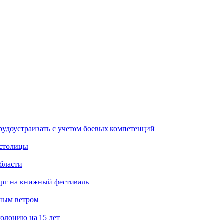
рудоустраивать с учетом боевых компетенций
 столицы
бласти
ург на книжный фестиваль
нным ветром
олонию на 15 лет