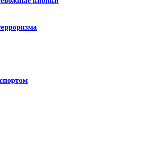
тревожные кнопки
терроризма
нспортом