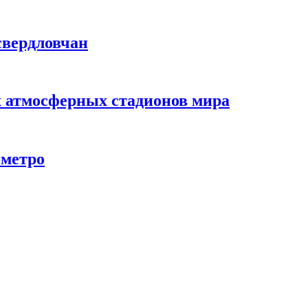
свердловчан
х атмосферных стадионов мира
 метро