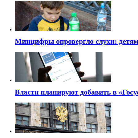
Минцифры опровергло слухи: детям 
Власти планируют добавить в «Госу