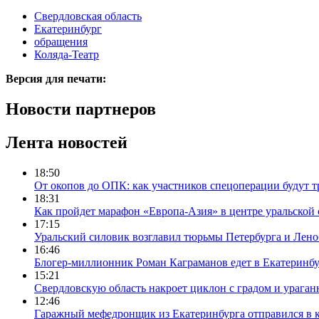
Свердловская область
Екатеринбург
обращения
Коляда-Театр
Версия для печати:
Новости партнеров
Лента новостей
18:50
От окопов до ОПК: как участников спецоперации будут т
18:31
Как пройдет марафон «Европа-Азия» в центре уральской
17:15
Уральский силовик возглавил тюрьмы Петербурга и Лено
16:46
Блогер-миллионник Роман Каграманов едет в Екатеринб
15:21
Свердловскую область накроет циклон с градом и урага
12:46
Гаражный мефедронщик из Екатеринбурга отправился в к