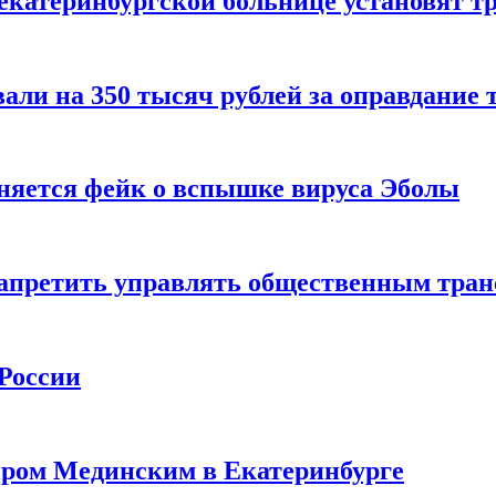
 екатеринбургской больнице установят 
ли на 350 тысяч рублей за оправдание 
аняется фейк о вспышке вируса Эболы
запретить управлять общественным тра
 России
иром Мединским в Екатеринбурге