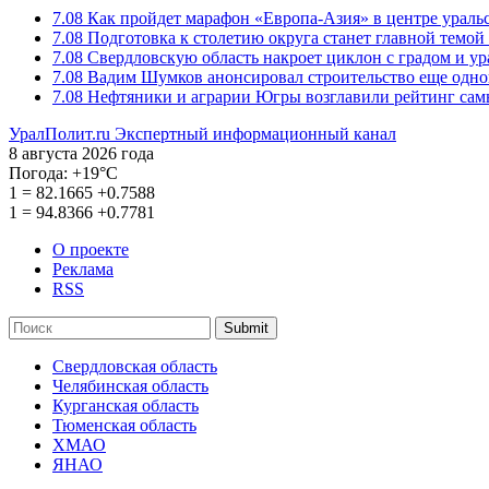
7.08
Как пройдет марафон «Европа-Азия» в центре ураль
7.08
Подготовка к столетию округа станет главной темо
7.08
Свердловскую область накроет циклон с градом и у
7.08
Вадим Шумков анонсировал строительство еще одно
7.08
Нефтяники и аграрии Югры возглавили рейтинг са
УралПолит.ru
Экспертный информационный канал
8 августа 2026 года
Погода:
+19°С
1
=
82.1665
+0.7588
1
=
94.8366
+0.7781
О проекте
Реклама
RSS
Submit
Свердловская область
Челябинская область
Курганская область
Тюменская область
ХМАО
ЯНАО