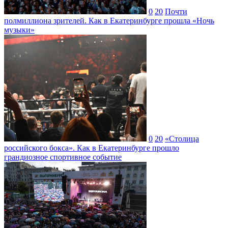
0
20
Почти
полмиллиона зрителей. Как в Екатеринбурге прошла «Ночь
музыки»
0
20
«Столица
российского бокса». Как в Екатеринбурге прошло
грандиозное спортивное событие