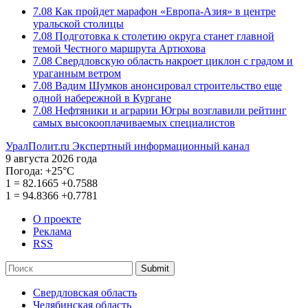
7.08
Как пройдет марафон «Европа-Азия» в центре
уральской столицы
7.08
Подготовка к столетию округа станет главной
темой Честного маршрута Артюхова
7.08
Свердловскую область накроет циклон с градом и
ураганным ветром
7.08
Вадим Шумков анонсировал строительство еще
одной набережной в Кургане
7.08
Нефтяники и аграрии Югры возглавили рейтинг
самых высокооплачиваемых специалистов
УралПолит.ru
Экспертный информационный канал
9 августа 2026 года
Погода:
+25°С
1
=
82.1665
+0.7588
1
=
94.8366
+0.7781
О проекте
Реклама
RSS
Submit
Свердловская область
Челябинская область