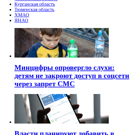
Курганская область
Тюменская область
ХМАО
ЯНАО
Минцифры опровергло слухи:
детям не закроют доступ в соцсети
через запрет СМС
Власти планируют добавить в