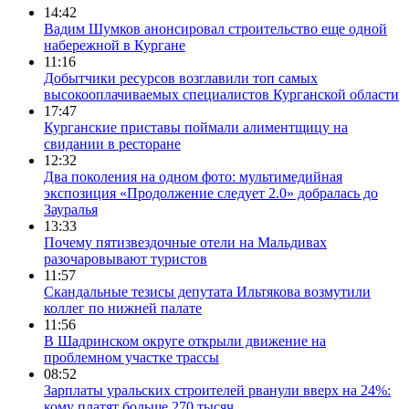
14:42
Вадим Шумков анонсировал строительство еще одной
набережной в Кургане
11:16
Добытчики ресурсов возглавили топ самых
высокооплачиваемых специалистов Курганской области
17:47
Курганские приставы поймали алиментщицу на
свидании в ресторане
12:32
Два поколения на одном фото: мультимедийная
экспозиция «Продолжение следует 2.0» добралась до
Зауралья
13:33
Почему пятизвездочные отели на Мальдивах
разочаровывают туристов
11:57
Скандальные тезисы депутата Ильтякова возмутили
коллег по нижней палате
11:56
В Шадринском округе открыли движение на
проблемном участке трассы
08:52
Зарплаты уральских строителей рванули вверх на 24%:
кому платят больше 270 тысяч