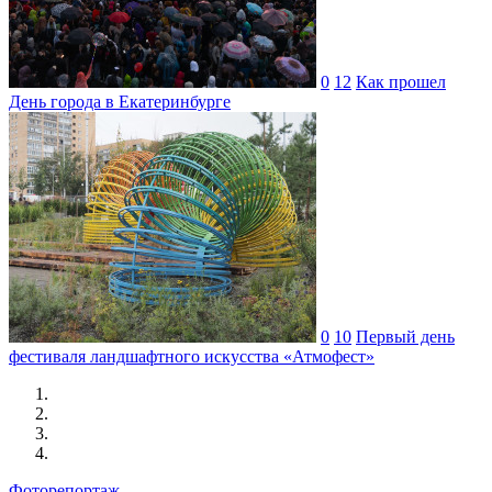
0
12
Как прошел
День города в Екатеринбурге
0
10
Первый день
фестиваля ландшафтного искусства «Атмофест»
Фоторепортаж