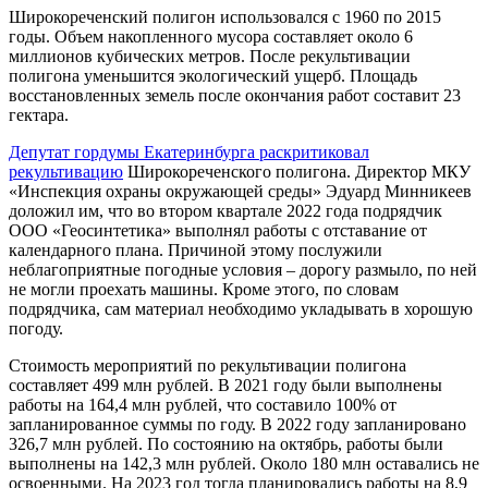
Широкореченский полигон использовался с 1960 по 2015
годы. Объем накопленного мусора составляет около 6
миллионов кубических метров. После рекультивации
полигона уменьшится экологический ущерб. Площадь
восстановленных земель после окончания работ составит 23
гектара.
Депутат гордумы Екатеринбурга раскритиковал
рекультивацию
Широкореченского полигона. Директор МКУ
«Инспекция охраны окружающей среды» Эдуард Минникеев
доложил им, что во втором квартале 2022 года подрядчик
ООО «Геосинтетика» выполнял работы с отставание от
календарного плана. Причиной этому послужили
неблагоприятные погодные условия – дорогу размыло, по ней
не могли проехать машины. Кроме этого, по словам
подрядчика, сам материал необходимо укладывать в хорошую
погоду.
Стоимость мероприятий по рекультивации полигона
составляет 499 млн рублей. В 2021 году были выполнены
работы на 164,4 млн рублей, что составило 100% от
запланированное суммы по году. В 2022 году запланировано
326,7 млн рублей. По состоянию на октябрь, работы были
выполнены на 142,3 млн рублей. Около 180 млн оставались не
освоенными. На 2023 год тогда планировались работы на 8,9