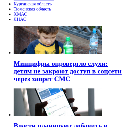
Курганская область
Тюменская область
ХМАО
ЯНАО
Минцифры опровергло слухи:
детям не закроют доступ в соцсети
через запрет СМС
Власти планируют добавить в