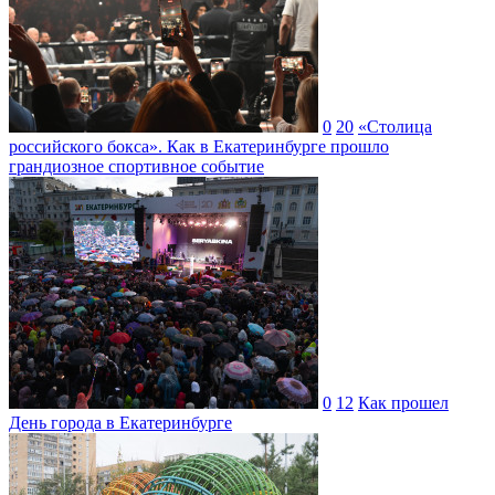
0
20
«Столица
российского бокса». Как в Екатеринбурге прошло
грандиозное спортивное событие
0
12
Как прошел
День города в Екатеринбурге