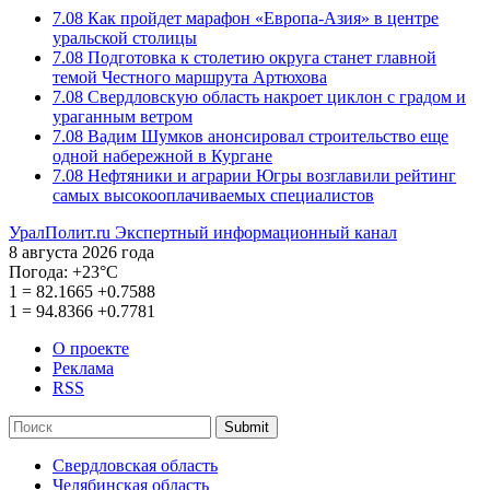
7.08
Как пройдет марафон «Европа-Азия» в центре
уральской столицы
7.08
Подготовка к столетию округа станет главной
темой Честного маршрута Артюхова
7.08
Свердловскую область накроет циклон с градом и
ураганным ветром
7.08
Вадим Шумков анонсировал строительство еще
одной набережной в Кургане
7.08
Нефтяники и аграрии Югры возглавили рейтинг
самых высокооплачиваемых специалистов
УралПолит.ru
Экспертный информационный канал
8 августа 2026 года
Погода:
+23°С
1
=
82.1665
+0.7588
1
=
94.8366
+0.7781
О проекте
Реклама
RSS
Submit
Свердловская область
Челябинская область