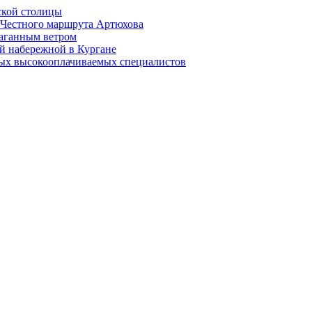
ской столицы
й Честного маршрута Артюхова
раганным ветром
й набережной в Кургане
мых высокооплачиваемых специалистов