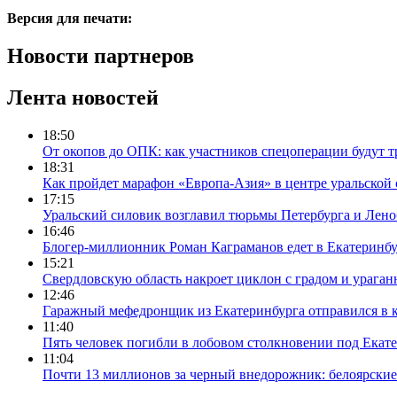
Версия для печати:
Новости партнеров
Лента новостей
18:50
От окопов до ОПК: как участников спецоперации будут т
18:31
Как пройдет марафон «Европа-Азия» в центре уральской
17:15
Уральский силовик возглавил тюрьмы Петербурга и Лено
16:46
Блогер-миллионник Роман Каграманов едет в Екатеринб
15:21
Свердловскую область накроет циклон с градом и урага
12:46
Гаражный мефедронщик из Екатеринбурга отправился в к
11:40
Пять человек погибли в лобовом столкновении под Екат
11:04
Почти 13 миллионов за черный внедорожник: белоярски