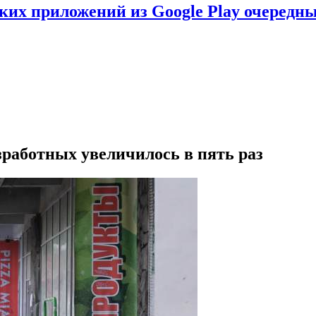
ских приложений из Google Play очеред
езработных увеличилось в пять раз