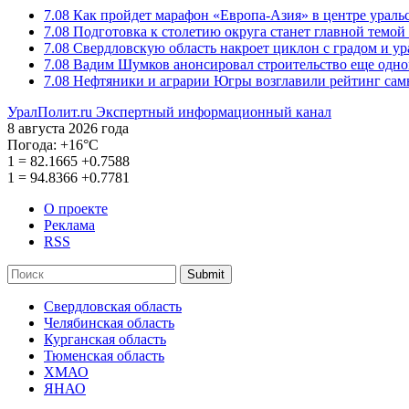
7.08
Как пройдет марафон «Европа-Азия» в центре ураль
7.08
Подготовка к столетию округа станет главной темо
7.08
Свердловскую область накроет циклон с градом и у
7.08
Вадим Шумков анонсировал строительство еще одно
7.08
Нефтяники и аграрии Югры возглавили рейтинг са
УралПолит.ru
Экспертный информационный канал
8 августа 2026 года
Погода:
+16°С
1
=
82.1665
+0.7588
1
=
94.8366
+0.7781
О проекте
Реклама
RSS
Submit
Свердловская область
Челябинская область
Курганская область
Тюменская область
ХМАО
ЯНАО