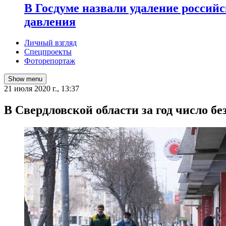
В Госдуме назвали удаление россий
давления
Личный взгляд
Спецпроекты
Фоторепортаж
Show menu
21 июля 2020 г., 13:37
В Свердловской области за год число б