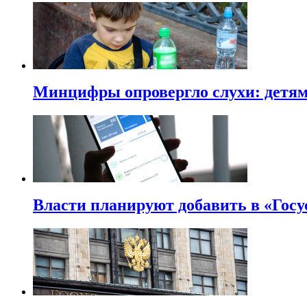
Минцифры опровергло слухи: детям 
Власти планируют добавить в «Госу