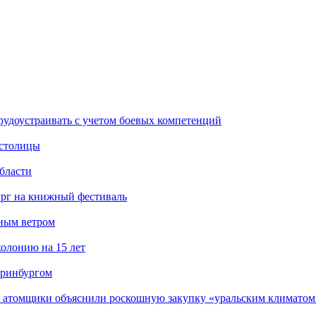
рудоустраивать с учетом боевых компетенций
 столицы
бласти
ург на книжный фестиваль
нным ветром
олонию на 15 лет
еринбургом
е атомщики объяснили роскошную закупку «уральским климатом