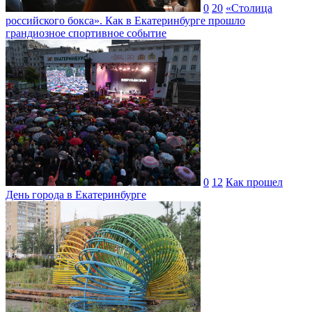
0
20
«Столица
российского бокса». Как в Екатеринбурге прошло
грандиозное спортивное событие
0
12
Как прошел
День города в Екатеринбурге