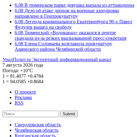
6.08
В тюменском парке девушка выпала из аттракциона
6.08
Дело об атаке дронов на военные аэродромы
направлено в Генпрокуратуру
6.08
Легенда криминального Екатеринбурга 90-х Павел
Федулев вышел на свободу
6.08
Тюменский «Водоканал» оказался в центре
скандала из-за резких высказываний пресс-секретаря
6.08
Елена Соловьева возглавила прокуратуру
Ашинского района Челябинской области
УралПолит.ru
Экспертный информационный канал
7 августа 2026 года
Погода:
+10°С
1
=
81.4077
+0.4784
1
=
94.0585
+0.8684
О проекте
Реклама
RSS
Submit
Свердловская область
Челябинская область
Курганская область