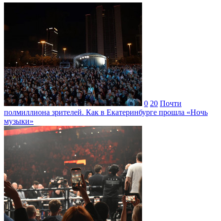
0
20
Почти
полмиллиона зрителей. Как в Екатеринбурге прошла «Ночь
музыки»