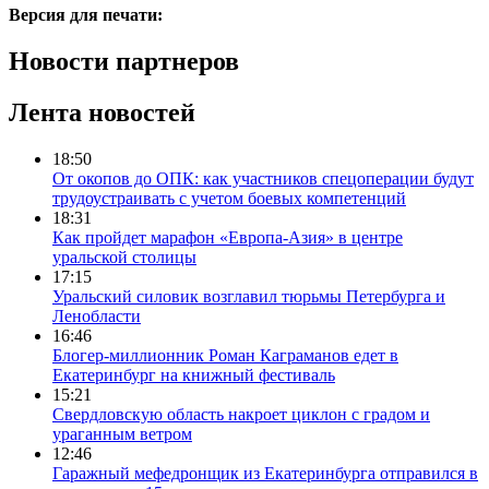
Версия для печати:
Новости партнеров
Лента новостей
18:50
От окопов до ОПК: как участников спецоперации будут
трудоустраивать с учетом боевых компетенций
18:31
Как пройдет марафон «Европа-Азия» в центре
уральской столицы
17:15
Уральский силовик возглавил тюрьмы Петербурга и
Ленобласти
16:46
Блогер-миллионник Роман Каграманов едет в
Екатеринбург на книжный фестиваль
15:21
Свердловскую область накроет циклон с градом и
ураганным ветром
12:46
Гаражный мефедронщик из Екатеринбурга отправился в