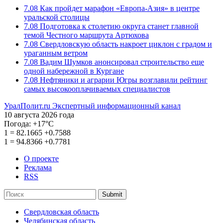
7.08
Как пройдет марафон «Европа-Азия» в центре
уральской столицы
7.08
Подготовка к столетию округа станет главной
темой Честного маршрута Артюхова
7.08
Свердловскую область накроет циклон с градом и
ураганным ветром
7.08
Вадим Шумков анонсировал строительство еще
одной набережной в Кургане
7.08
Нефтяники и аграрии Югры возглавили рейтинг
самых высокооплачиваемых специалистов
УралПолит.ru
Экспертный информационный канал
10 августа 2026 года
Погода:
+17°С
1
=
82.1665
+0.7588
1
=
94.8366
+0.7781
О проекте
Реклама
RSS
Submit
Свердловская область
Челябинская область