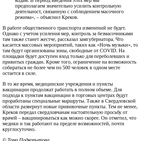
кодам. В период введения этих мер мы
предполагаем значительно усилить контрольную
деятельност, связанную с соблюдением масочного
режима», – объяснил Креков.
В работе общественного транспорта изменений не будет.
Однако с учетом усиления мер, контроль за безмасочниками
там также станет жестче, рассказал замгубернатора. Что
касается массовых мероприятий, таких как «Ночь музыки», то
там будут организованы зоны, свободные от COVID. На
площадки будет доступен вход только для переболевших и
привитых граждан. Кроме того, ограничение на возможность
собираться не более чем по 500 человек в одном месте
остается в силе.
В то же время, медицинские учреждения и пункты
вакцинации продолжат работать в полном объеме. Для
подхода к пунктам вакцинации в торговых центрах будут
проработаны специальные маршруты. Также в Свердловской
области развернут новые прививочные пункты. Тем не менее,
Креков передал свердловчанам настоятельную просьбу от
врачей – вакцинироваться как можно скорее. Он отметил, что
медики и так работают на пределе возможностей, почти
круглосуточно.
© Тома Подкорытова