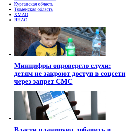
Курганская область
Тюменская область
ХМАО
ЯНАО
Минцифры опровергло слухи:
детям не закроют доступ в соцсети
через запрет СМС
Власти планируют добавить в