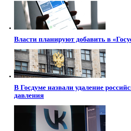
Власти планируют добавить в «Госу
В Госдуме назвали удаление россий
давления