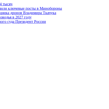
4 тысяч
чили ключевые посты в Минобороны
авщика дронов Владимира Ткачука
оводья в 2027 году
ого суда Президент России