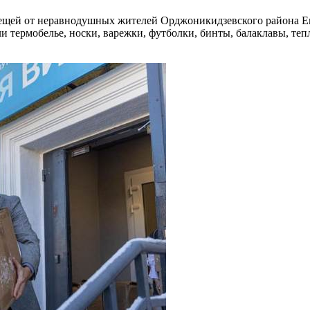
ещей от неравнодушных жителей Орджоникидзевского района Ека
ермобелье, носки, варежки, футболки, бинты, балаклавы, тепл