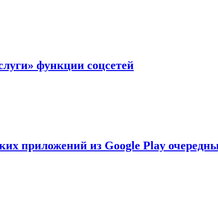
слуги» функции соцсетей
ских приложений из Google Play очеред