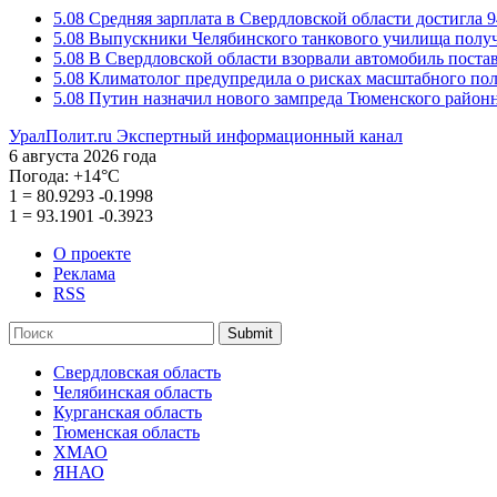
5.08
Средняя зарплата в Свердловской области достигла 9
5.08
Выпускники Челябинского танкового училища полу
5.08
В Свердловской области взорвали автомобиль пост
5.08
Климатолог предупредила о рисках масштабного пол
5.08
Путин назначил нового зампреда Тюменского районн
УралПолит.ru
Экспертный информационный канал
6 августа 2026 года
Погода:
+14°С
1
=
80.9293
-0.1998
1
=
93.1901
-0.3923
О проекте
Реклама
RSS
Submit
Свердловская область
Челябинская область
Курганская область
Тюменская область
ХМАО
ЯНАО