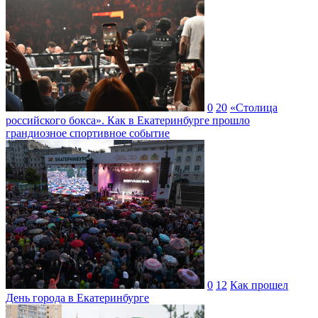
0
20
«Столица
российского бокса». Как в Екатеринбурге прошло
грандиозное спортивное событие
0
12
Как прошел
День города в Екатеринбурге