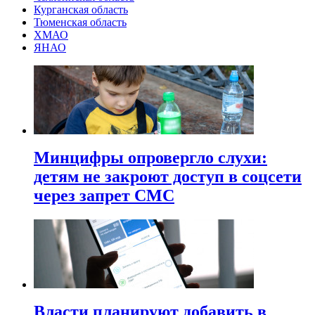
Курганская область
Тюменская область
ХМАО
ЯНАО
Минцифры опровергло слухи:
детям не закроют доступ в соцсети
через запрет СМС
Власти планируют добавить в