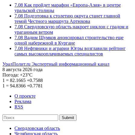
7.08
Как пройдет марафон «Европа-Азия» в центре
уральской столицы
7.08
Подготовка к столетию округа станет главной
темой Честного маршрута Артюхова
7.08
Свердловскую область накроет циклон с градом и
ураганным ветром
7.08
Вадим Шумков анонсировал строительство еще
одной набережной в Кургане
7.08
Нефтяники и аграрии Югры возглавили рейтинг
самых высокооплачиваемых специалистов
УралПолит.ru
Экспертный информационный канал
8 августа 2026 года
Погода:
+23°С
1
=
82.1665
+0.7588
1
=
94.8366
+0.7781
О проекте
Реклама
RSS
Submit
Свердловская область
Челябинская область