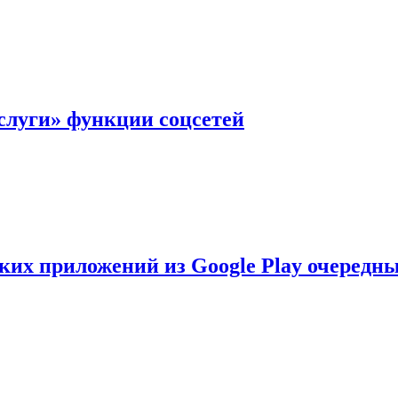
слуги» функции соцсетей
ских приложений из Google Play очеред