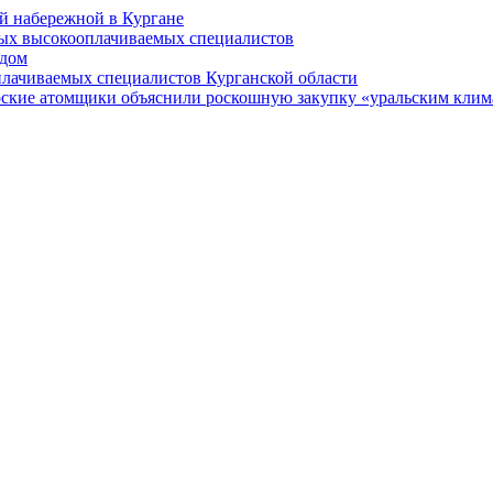
й набережной в Кургане
мых высокооплачиваемых специалистов
 дом
плачиваемых специалистов Курганской области
рские атомщики объяснили роскошную закупку «уральским кли