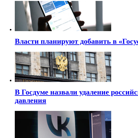
Власти планируют добавить в «Госу
В Госдуме назвали удаление россий
давления