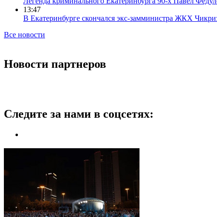
Легенда криминального Екатеринбурга 90-х Павел Федул
13:47
В Екатеринбурге скончался экс-замминистра ЖКХ Чикри
Все новости
Новости партнеров
Следите за нами в соцсетях: