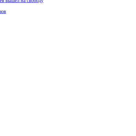
ев вышел на свободу
зов