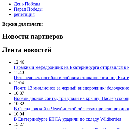
День Победы
Парад Победы
репетиция
Версия для печати:
Новости партнеров
Лента новостей
12:46
Гаражный мефедронщик из Екатеринбурга отправился в к
11:40
Пять человек погибли в лобовом столкновении под Екат
11:04
Почти 13 миллионов за черный внедорожник: белоярски
10:37
Восемь дронов сбиты, три упали на крышу: Паслер сооб
10:32
В Свердловской и Челябинской областях провели рокиро
10:04
В Екатеринбурге БПЛА ударили по складу Wildberries
15:27