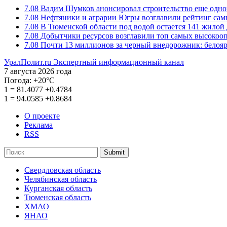
7.08
Вадим Шумков анонсировал строительство еще одно
7.08
Нефтяники и аграрии Югры возглавили рейтинг са
7.08
В Тюменской области под водой остается 141 жилой
7.08
Добытчики ресурсов возглавили топ самых высокоо
7.08
Почти 13 миллионов за черный внедорожник: белоя
УралПолит.ru
Экспертный информационный канал
7 августа 2026 года
Погода:
+20°С
1
=
81.4077
+0.4784
1
=
94.0585
+0.8684
О проекте
Реклама
RSS
Submit
Свердловская область
Челябинская область
Курганская область
Тюменская область
ХМАО
ЯНАО