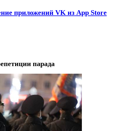
ение приложений VK из App Store
репетиции парада