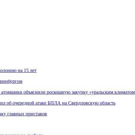
олонию на 15 лет
еринбургом
е атомщики объяснили роскошную закупку «уральским климатом
щил об очередной атаке БПЛА на Свердловскую область
вку главных приставов