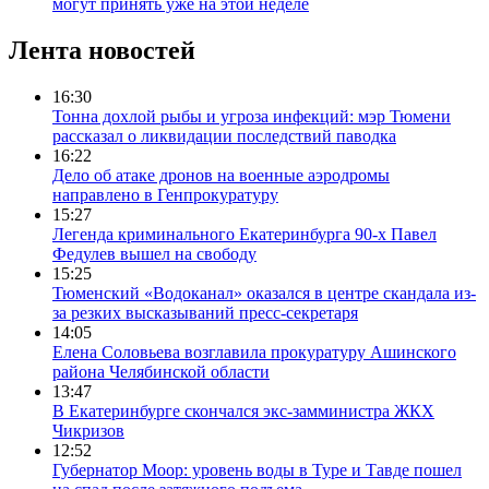
могут принять уже на этой неделе
Лента новостей
16:30
Тонна дохлой рыбы и угроза инфекций: мэр Тюмени
рассказал о ликвидации последствий паводка
16:22
Дело об атаке дронов на военные аэродромы
направлено в Генпрокуратуру
15:27
Легенда криминального Екатеринбурга 90-х Павел
Федулев вышел на свободу
15:25
Тюменский «Водоканал» оказался в центре скандала из-
за резких высказываний пресс-секретаря
14:05
Елена Соловьева возглавила прокуратуру Ашинского
района Челябинской области
13:47
В Екатеринбурге скончался экс-замминистра ЖКХ
Чикризов
12:52
Губернатор Моор: уровень воды в Туре и Тавде пошел