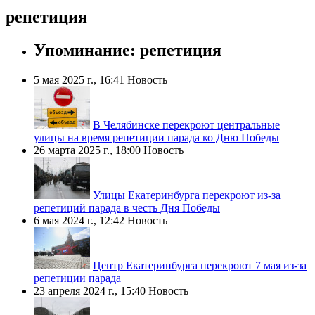
репетиция
Упоминание: репетиция
5 мая 2025 г., 16:41
Новость
В Челябинске перекроют центральные
улицы на время репетиции парада ко Дню Победы
26 марта 2025 г., 18:00
Новость
Улицы Екатеринбурга перекроют из-за
репетиций парада в честь Дня Победы
6 мая 2024 г., 12:42
Новость
Центр Екатеринбурга перекроют 7 мая из-за
репетиции парада
23 апреля 2024 г., 15:40
Новость