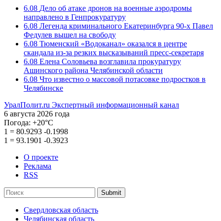
6.08
Дело об атаке дронов на военные аэродромы
направлено в Генпрокуратуру
6.08
Легенда криминального Екатеринбурга 90-х Павел
Федулев вышел на свободу
6.08
Тюменский «Водоканал» оказался в центре
скандала из-за резких высказываний пресс-секретаря
6.08
Елена Соловьева возглавила прокуратуру
Ашинского района Челябинской области
6.08
Что известно о массовой потасовке подростков в
Челябинске
УралПолит.ru
Экспертный информационный канал
6 августа 2026 года
Погода:
+20°С
1
=
80.9293
-0.1998
1
=
93.1901
-0.3923
О проекте
Реклама
RSS
Submit
Свердловская область
Челябинская область