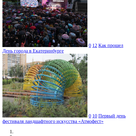
0
12
Как прошел
День города в Екатеринбурге
0
10
Первый день
фестиваля ландшафтного искусства «Атмофест»