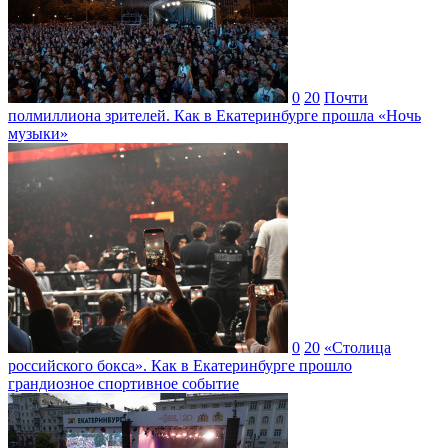
0
20
Почти
полмиллиона зрителей. Как в Екатеринбурге прошла «Ночь
музыки»
0
20
«Столица
российского бокса». Как в Екатеринбурге прошло
грандиозное спортивное событие