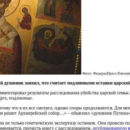
Фото: ФедералПресс/Евгени
духовник заявил, что считает подлинными останки царской
ентировал результаты расследования убийства царской семьи. О
урге, подлинные.
тому что я их все смотрел, однако споры продолжаются. Для мен
 там решит Архиерейский собор…» – объяснил «духовник Путина»
ли не только генетическую экспертизу останков. Они провели е
омневается, прочесть книгу с расследованием,
опубликованную в