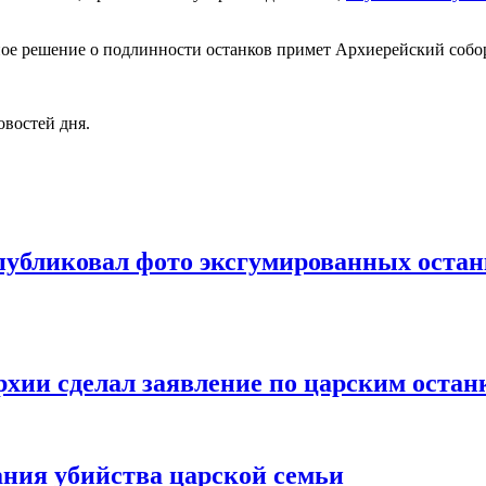
ьное решение о подлинности останков примет Архиерейский собо
овостей дня.
убликовал фото эксгумированных остан
хии сделал заявление по царским остан
ания убийства царской семьи