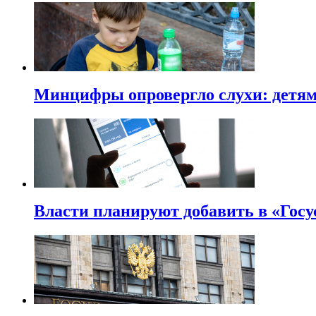
Минцифры опровергло слухи: детям 
Власти планируют добавить в «Госу