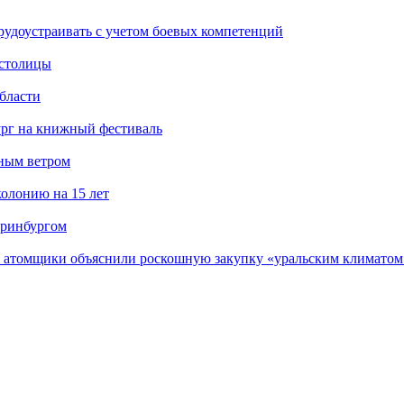
рудоустраивать с учетом боевых компетенций
 столицы
бласти
ург на книжный фестиваль
нным ветром
олонию на 15 лет
еринбургом
е атомщики объяснили роскошную закупку «уральским климатом