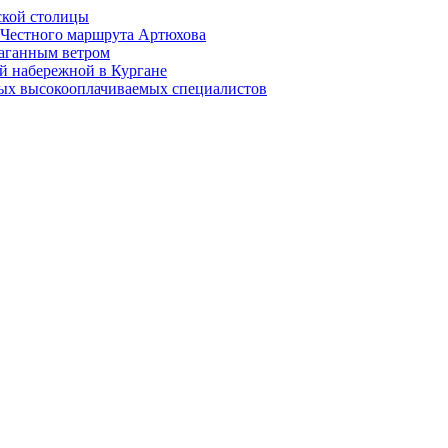
ской столицы
й Честного маршрута Артюхова
раганным ветром
й набережной в Кургане
мых высокооплачиваемых специалистов