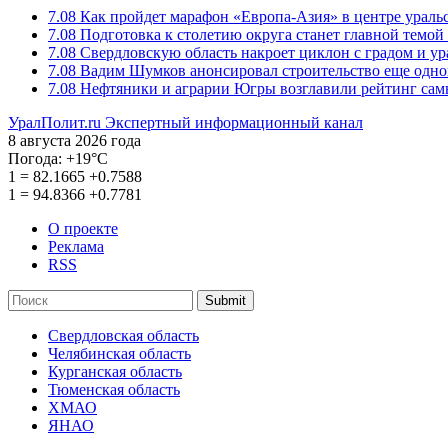
7.08
Как пройдет марафон «Европа-Азия» в центре ураль
7.08
Подготовка к столетию округа станет главной темо
7.08
Свердловскую область накроет циклон с градом и у
7.08
Вадим Шумков анонсировал строительство еще одно
7.08
Нефтяники и аграрии Югры возглавили рейтинг са
УралПолит.ru
Экспертный информационный канал
8 августа 2026 года
Погода:
+19°С
1
=
82.1665
+0.7588
1
=
94.8366
+0.7781
О проекте
Реклама
RSS
Submit
Свердловская область
Челябинская область
Курганская область
Тюменская область
ХМАО
ЯНАО