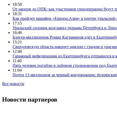
18:50
От окопов до ОПК: как участников спецоперации будут т
18:31
Как пройдет марафон «Европа-Азия» в центре уральской
17:15
Уральский силовик возглавил тюрьмы Петербурга и Лено
16:46
Блогер-миллионник Роман Каграманов едет в Екатеринб
15:21
Свердловскую область накроет циклон с градом и урага
12:46
Гаражный мефедронщик из Екатеринбурга отправился в к
11:40
Пять человек погибли в лобовом столкновении под Екат
11:04
Почти 13 миллионов за черный внедорожник: белоярски
Все новости
Новости партнеров