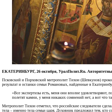
ЕКАТЕРИНБУРГ, 26 октября, УралПолит.Ru. Авторитетный 
Псковский и Порховский митрополит Тихон (Шевкунов) прокомм
результат и останки семьи Романовых, найденные в Екатеринб
«Все экспертизы есть, меня они вполне удовлетворяют, по
полетят камни, у меня никаких сомнений нет, а вот что
Митрополит Тихон отметил, что российские следователи сдела
тела – именно тела семьи царя. Духовник предложил тем, кто с