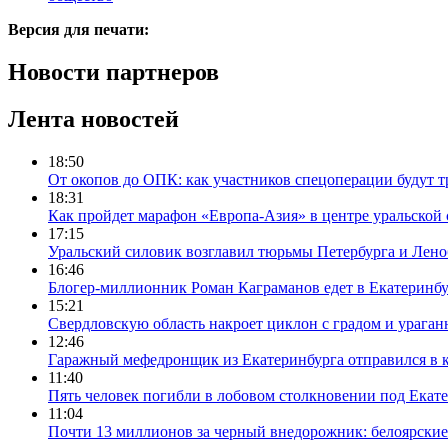
Версия для печати:
Новости партнеров
Лента новостей
18:50
От окопов до ОПК: как участников спецоперации будут т
18:31
Как пройдет марафон «Европа-Азия» в центре уральской
17:15
Уральский силовик возглавил тюрьмы Петербурга и Лено
16:46
Блогер-миллионник Роман Каграманов едет в Екатеринб
15:21
Свердловскую область накроет циклон с градом и урага
12:46
Гаражный мефедронщик из Екатеринбурга отправился в к
11:40
Пять человек погибли в лобовом столкновении под Екат
11:04
Почти 13 миллионов за черный внедорожник: белоярски