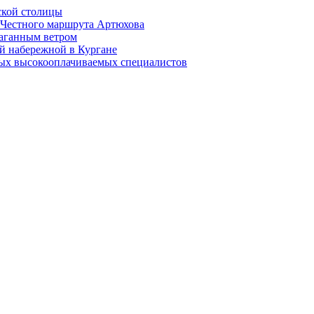
ской столицы
й Честного маршрута Артюхова
раганным ветром
й набережной в Кургане
мых высокооплачиваемых специалистов