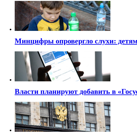
Минцифры опровергло слухи: детям 
Власти планируют добавить в «Госу