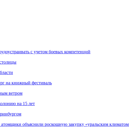
рудоустраивать с учетом боевых компетенций
 столицы
бласти
ург на книжный фестиваль
нным ветром
олонию на 15 лет
еринбургом
е атомщики объяснили роскошную закупку «уральским климатом