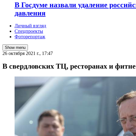
В Госдуме назвали удаление россий
давления
Личный взгляд
Спецпроекты
Фоторепортаж
Show menu
26 октября 2021 г., 17:47
В свердловских ТЦ, ресторанах и фитн