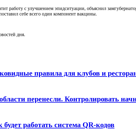
тит работу с улучшением эпидситуации, объяснил замгубернатор
о поставил себе всего один компонент вакцины.
овостей дня.
иковидные правила для клубов и рестора
 области перенесли. Контролировать нач
к будет работать система QR-кодов