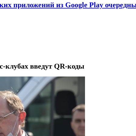
ских приложений из Google Play очеред
ес-клубах введут QR-коды