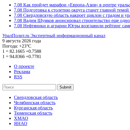
7.08
Как пройдет марафон «Европа-Азия» в центре ураль
7.08
Подготовка к столетию округа станет главной темо
7.08
Свердловскую область накроет циклон с градом и у
7.08
Вадим Шумков анонсировал строительство еще одно
7.08
Нефтяники и аграрии Югры возглавили рейтинг са
УралПолит.ru
Экспертный информационный канал
9 августа 2026 года
Погода:
+23°С
1
=
82.1665
+0.7588
1
=
94.8366
+0.7781
О проекте
Реклама
RSS
Submit
Свердловская область
Челябинская область
Курганская область
Тюменская область
ХМАО
ЯНАО