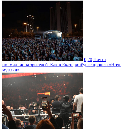
0
20
Почти
полмиллиона зрителей. Как в Екатеринбурге прошла «Ночь
музыки»