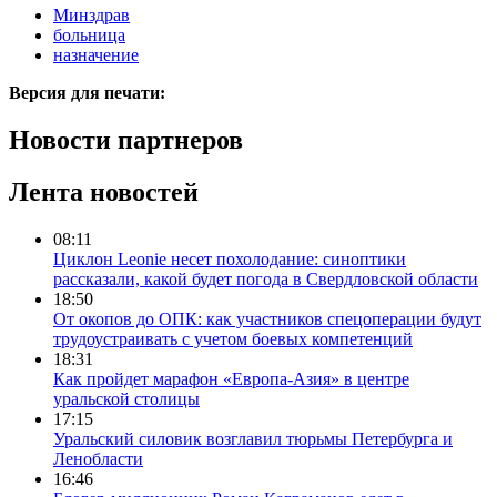
Минздрав
больница
назначение
Версия для печати:
Новости партнеров
Лента новостей
08:11
Циклон Leonie несет похолодание: синоптики
рассказали, какой будет погода в Свердловской области
18:50
От окопов до ОПК: как участников спецоперации будут
трудоустраивать с учетом боевых компетенций
18:31
Как пройдет марафон «Европа-Азия» в центре
уральской столицы
17:15
Уральский силовик возглавил тюрьмы Петербурга и
Ленобласти
16:46