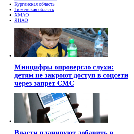
Курганская область
Тюменская область
ХМАО
ЯНАО
Минцифры опровергло слухи:
детям не закроют доступ в соцсети
через запрет СМС
Власти планируют добавить в