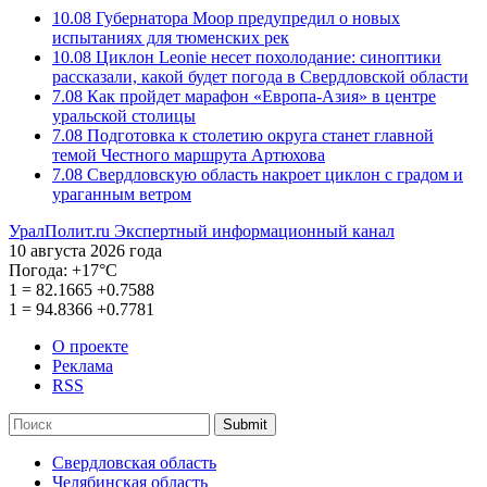
10.08
Губернатора Моор предупредил о новых
испытаниях для тюменских рек
10.08
Циклон Leonie несет похолодание: синоптики
рассказали, какой будет погода в Свердловской области
7.08
Как пройдет марафон «Европа-Азия» в центре
уральской столицы
7.08
Подготовка к столетию округа станет главной
темой Честного маршрута Артюхова
7.08
Свердловскую область накроет циклон с градом и
ураганным ветром
УралПолит.ru
Экспертный информационный канал
10 августа 2026 года
Погода:
+17°С
1
=
82.1665
+0.7588
1
=
94.8366
+0.7781
О проекте
Реклама
RSS
Submit
Свердловская область
Челябинская область