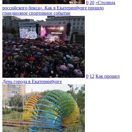
0
20
«Столица
российского бокса». Как в Екатеринбурге прошло
грандиозное спортивное событие
0
12
Как прошел
День города в Екатеринбурге