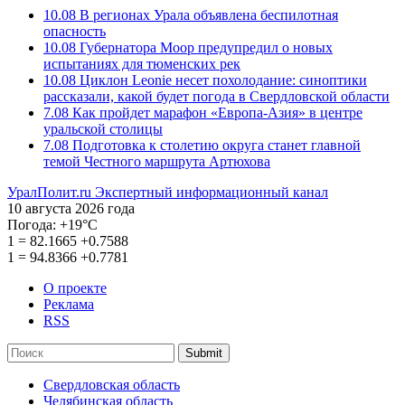
10.08
В регионах Урала объявлена беспилотная
опасность
10.08
Губернатора Моор предупредил о новых
испытаниях для тюменских рек
10.08
Циклон Leonie несет похолодание: синоптики
рассказали, какой будет погода в Свердловской области
7.08
Как пройдет марафон «Европа-Азия» в центре
уральской столицы
7.08
Подготовка к столетию округа станет главной
темой Честного маршрута Артюхова
УралПолит.ru
Экспертный информационный канал
10 августа 2026 года
Погода:
+19°С
1
=
82.1665
+0.7588
1
=
94.8366
+0.7781
О проекте
Реклама
RSS
Submit
Свердловская область
Челябинская область