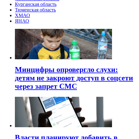
Курганская область
Тюменская область
ХМАО
ЯНАО
Минцифры опровергло слухи:
детям не закроют доступ в соцсети
через запрет СМС
Власти планируют добавить в