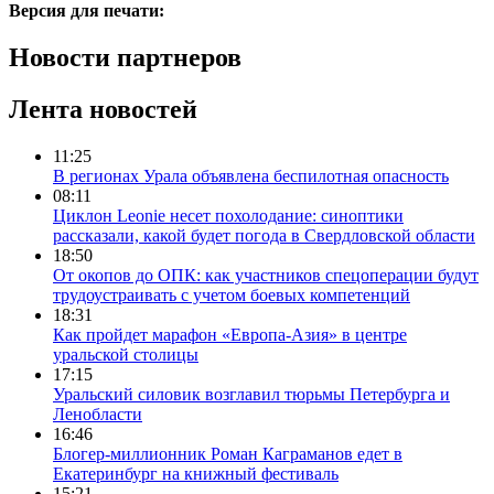
Версия для печати:
Новости партнеров
Лента новостей
11:25
В регионах Урала объявлена беспилотная опасность
08:11
Циклон Leonie несет похолодание: синоптики
рассказали, какой будет погода в Свердловской области
18:50
От окопов до ОПК: как участников спецоперации будут
трудоустраивать с учетом боевых компетенций
18:31
Как пройдет марафон «Европа-Азия» в центре
уральской столицы
17:15
Уральский силовик возглавил тюрьмы Петербурга и
Ленобласти
16:46
Блогер-миллионник Роман Каграманов едет в
Екатеринбург на книжный фестиваль
15:21