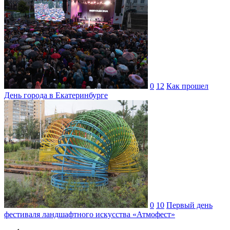
0
12
Как прошел
День города в Екатеринбурге
0
10
Первый день
фестиваля ландшафтного искусства «Атмофест»