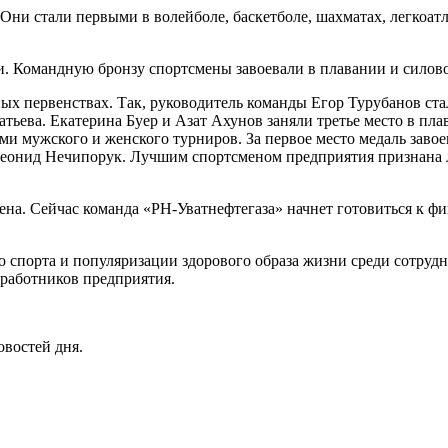
ни стали первыми в волейболе, баскетболе, шахматах, легкоатле
 Командную бронзу спортсмены завоевали в плавании и силовом
х первенствах. Так, руководитель команды Егор Турубанов ста
атьева. Екатерина Буер и Азат Ахунов заняли третье место в п
и мужского и женского турниров. За первое место медаль завоев
Леонид Нечипорук. Лучшим спортсменом предприятия признана л
мена. Сейчас команда «РН-Уватнефтегаза» начнет готовиться к фи
о спорта и популяризации здорового образа жизни среди сотруд
работников предприятия.
овостей дня.