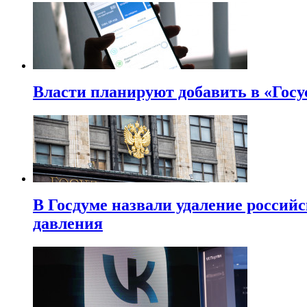
Власти планируют добавить в «Госу
В Госдуме назвали удаление россий
давления