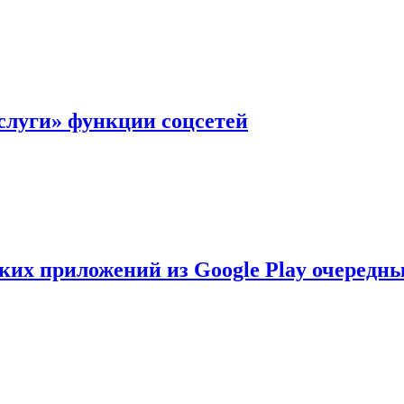
слуги» функции соцсетей
ских приложений из Google Play очеред