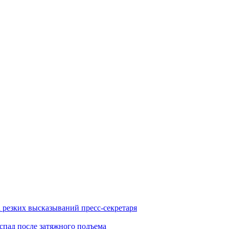
а резких высказываний пресс-секретаря
 спад после затяжного подъема