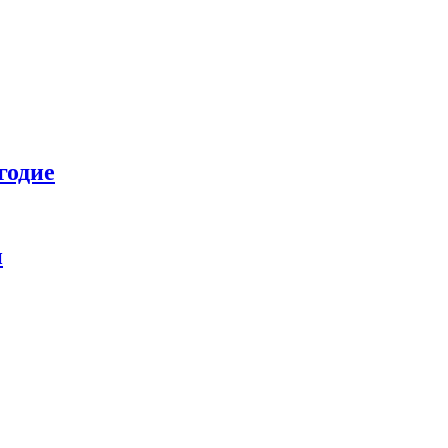
годие
и