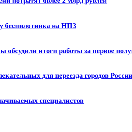
и потратят более 2 млрд рублей
ку беспилотника на НПЗ
 обсудили итоги работы за первое полу
екательных для переезда городов Росси
лачиваемых специалистов