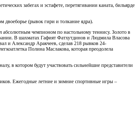
тических забегах и эстафете, перетягивании каната, бильярде
 двоеборье (рывок гири и толкание ядра).
л абсолютным чемпионом по настольному теннису. Золото в
лавании. В шахматах Гафият Фатхутдинов и Людмила Власова
ал и Александр Аракчеев, сделав 218 рывков 24-
егкоатлетка Полина Маслакова, которая преодолела
налу, в котором будут участвовать сильнейшие представители
ников. Ежегодные летние и зимние спортивные игры –