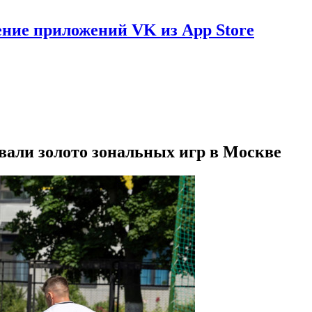
ение приложений VK из App Store
вали золото зональных игр в Москве