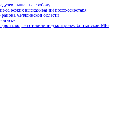
едулев вышел на свободу
из-за резких высказываний пресс-секретаря
 района Челябинской области
лябинске
лдронзавода» готовили под контролем британской MI6