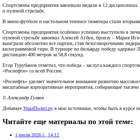
Спортсмены предприятия завоевали медали в 12 дисциплинах. О
и пулевой стрельбе.
В мини-футболе и настольном теннисе тюменцы стали вторыми.
Спортсмены предприятия особенно успешно выступили в личны
пулевой стрельбе завоевал Алексей Агбун, бронзу – Мария Игн
выиграли абсолютно все партии, став безоговорочными лидерам
килограммовой гири. В турнире по бильярду победу одержал 
дистанцию 400 метров за 58,8 секунд.
Егор Турубанов отметил, что победа – заслуга каждого спортс
«Роснефти» со всей России.
«Роснефть» уделяет значительное внимание развитию массовог
масштабные корпоративные мероприятия, собирающие тысячи 
© Александр Гуляев
Добавьте
УралПолит.ру
в мои источники, чтобы быть в курсе н
Читайте еще материалы по этой теме:
1 июля 2026 г., 14:12