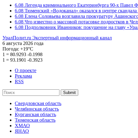
6.08
Легенда криминального Екатеринбурга 90-х Павел Ф
6.08
Тюменский «Водоканал» оказался в центре скандала 
6.08
Елена Соловьева возглавила прокуратуру Ашинского
6.08
Что известно о массовой потасовке подростков в Че
6.08
Подполковник Иванников: покушение на главу «Ура
УралПолит.ru
Экспертный информационный канал
6 августа 2026 года
Погода:
+19°С
1
=
80.9293
-0.1998
1
=
93.1901
-0.3923
О проекте
Реклама
RSS
Submit
Свердловская область
Челябинская область
Курганская область
Тюменская область
ХМАО
ЯНАО