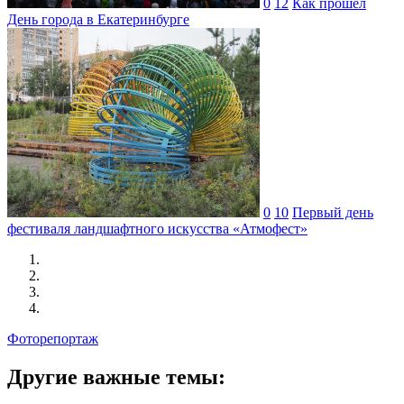
0
12
Как прошел
День города в Екатеринбурге
0
10
Первый день
фестиваля ландшафтного искусства «Атмофест»
Фоторепортаж
Другие важные темы: