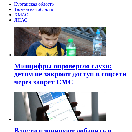
Курганская область
Тюменская область
ХМАО
ЯНАО
Минцифры опровергло слухи:
детям не закроют доступ в соцсети
через запрет СМС
Власти планируют добавить в