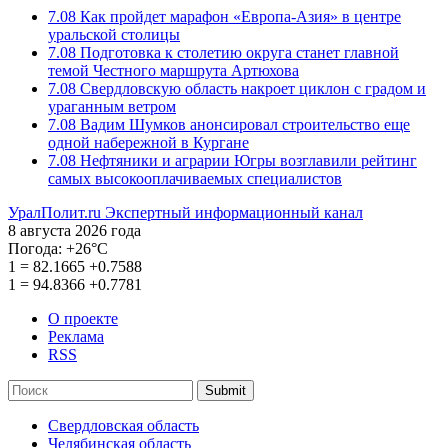
7.08
Как пройдет марафон «Европа-Азия» в центре
уральской столицы
7.08
Подготовка к столетию округа станет главной
темой Честного маршрута Артюхова
7.08
Свердловскую область накроет циклон с градом и
ураганным ветром
7.08
Вадим Шумков анонсировал строительство еще
одной набережной в Кургане
7.08
Нефтяники и аграрии Югры возглавили рейтинг
самых высокооплачиваемых специалистов
УралПолит.ru
Экспертный информационный канал
8 августа 2026 года
Погода:
+26°С
1
=
82.1665
+0.7588
1
=
94.8366
+0.7781
О проекте
Реклама
RSS
Submit
Свердловская область
Челябинская область