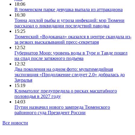
18:06
В тюменском парке девушка выпала из аттракциона
16:30
Тонна дохлой рыбы и угроза инфекций: мэр Тюмени
рассказал о ликвидации последствий паводка
15:25
Тюменский «Водоканал» оказался в центре скандала из-
за резких высказываний пресс-секретаря
12:52
Губернатор Моор: уровень воды в Туре и Тавде пошел
на спад после затяжного подъема
12:32
Два поколения на одном фото: мультимедийная
экспозиция «Продолжение следует 2.0» добралась до
Зауралья
15:19
Климатолог предупредила о рисках масштабного
половодья в 2027 году
14:03
Путин назначил нового зампреда Тюменского
районного суда Президент России
Все новости