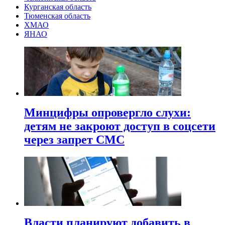
Курганская область
Тюменская область
ХМАО
ЯНАО
Минцифры опровергло слухи:
детям не закроют доступ в соцсети
через запрет СМС
Власти планируют добавить в