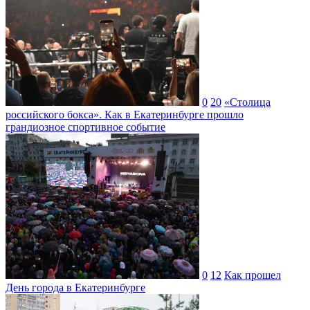
0
20
«Столица
российского бокса». Как в Екатеринбурге прошло
грандиозное спортивное событие
0
12
Как прошел
День города в Екатеринбурге