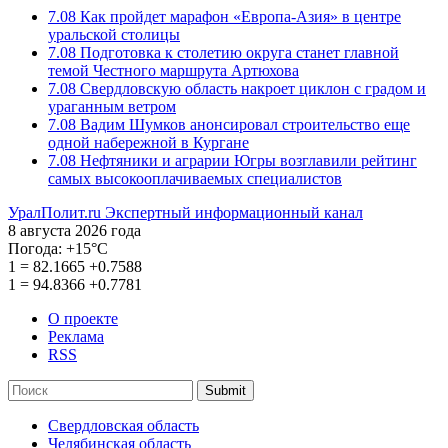
7.08
Как пройдет марафон «Европа-Азия» в центре
уральской столицы
7.08
Подготовка к столетию округа станет главной
темой Честного маршрута Артюхова
7.08
Свердловскую область накроет циклон с градом и
ураганным ветром
7.08
Вадим Шумков анонсировал строительство еще
одной набережной в Кургане
7.08
Нефтяники и аграрии Югры возглавили рейтинг
самых высокооплачиваемых специалистов
УралПолит.ru
Экспертный информационный канал
8 августа 2026 года
Погода:
+15°С
1
=
82.1665
+0.7588
1
=
94.8366
+0.7781
О проекте
Реклама
RSS
Submit
Свердловская область
Челябинская область