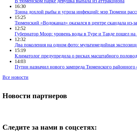
В тюменском парке девушка выпала из аттракциона
16:30
Тонна дохлой рыбы и угроза инфекций: мэр Тюмени расс
15:25
Тюменский «Водоканал» оказался в центре скандала из-з
12:52
Губернатор Моор: уровень воды в Туре и Тавде пошел на
12:32
Два поколения на одном фото: мультимедийная экспозици
15:19
Климатолог предупредила о рисках масштабного половодь
14:03
Путин назначил нового зампреда Тюменского районного 
Все новости
Новости партнеров
Следите за нами в соцсетях: