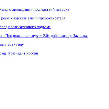
казал о ликвидации последствий паводка
а резких высказываний пресс-секретаря
 спад после затяжного подъема
я «Продолжение следует 2.0» добралась до Зауралья
я в 2027 году
суда Президент России