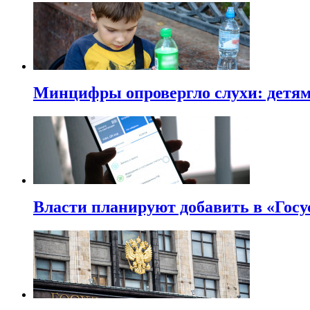
Минцифры опровергло слухи: детям 
Власти планируют добавить в «Госу