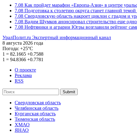
7.08
Как пройдет марафон «Европа-Азия» в центре ураль
7.08
Подготовка к столетию округа станет главной темо
7.08
Свердловскую область накроет циклон с градом и у
7.08
Вадим Шумков анонсировал строительство еще одно
7.08
Нефтяники и аграрии Югры возглавили рейтинг са
УралПолит.ru
Экспертный информационный канал
8 августа 2026 года
Погода:
+25°С
1
=
82.1665
+0.7588
1
=
94.8366
+0.7781
О проекте
Реклама
RSS
Submit
Свердловская область
Челябинская область
Курганская область
Тюменская область
ХМАО
ЯНАО