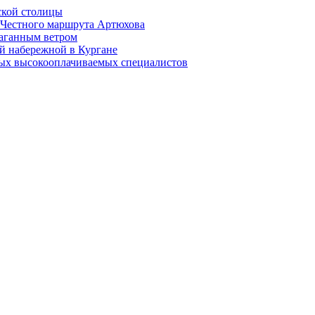
ской столицы
й Честного маршрута Артюхова
раганным ветром
й набережной в Кургане
мых высокооплачиваемых специалистов