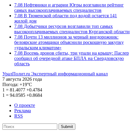
7.08
Нефтяники и аграрии Югры возглавили рейтинг
самых высокооплачиваемых специалистов
7.08
В Тюменской области под водой остается 141
жилой дом
7.08
Добытчики ресурсов возглавили топ самых
высокооплачиваемых специалистов Курганской области
7.08
Почти 13 миллионов за черный внедорожник:
белоярские атомщики объяснили роскошную закупку
«уральским климатом»
7.08
Восемь дронов сбиты, три упали на крышу: Паслер
сообщил об очередной атаке БПЛА на Свердловскую
область
УралПолит.ru
Экспертный информационный канал
7 августа 2026 года
Погода:
+19°С
1
=
81.4077
+0.4784
1
=
94.0585
+0.8684
О проекте
Реклама
RSS
Submit