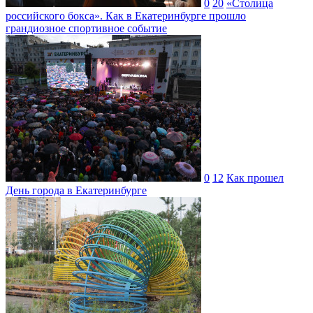
0
20
«Столица
российского бокса». Как в Екатеринбурге прошло
грандиозное спортивное событие
0
12
Как прошел
День города в Екатеринбурге