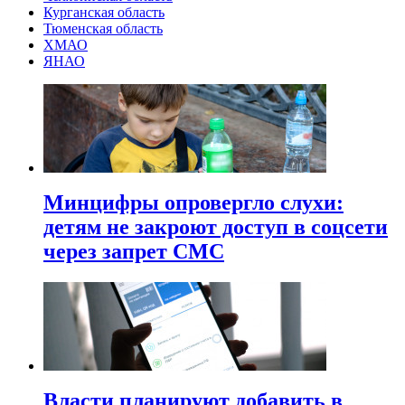
Курганская область
Тюменская область
ХМАО
ЯНАО
Минцифры опровергло слухи:
детям не закроют доступ в соцсети
через запрет СМС
Власти планируют добавить в