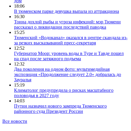
дом
18:06
В тюменском парке девушка выпала из аттракциона
16:30
Тонна дохлой рыбы и угроза инфекций: мэр Тюмени
рассказал о ликвидации последствий паводка
15:25
Тюменский «Водоканал» оказался в центре скандала из-
за резких высказываний пресс-секретаря
12:52
Губернатор Моор: уровень воды в Туре и Тавде пошел
на спад после затяжного подъема
12:32
Два поколения на одном фото: мультимедийная
экспозиция «Продолжение следует 2.0» добралась до
Зауралья
15:19
Климатолог предупредила о рисках масштабного
половодья в 2027 году
14:03
Путин назначил нового зампреда Тюменского
районного суда Президент России
Все новости