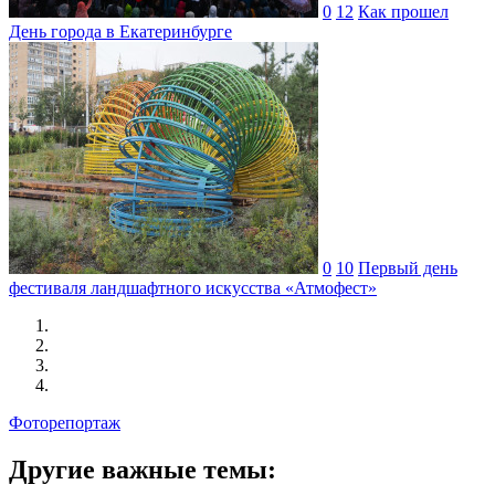
0
12
Как прошел
День города в Екатеринбурге
0
10
Первый день
фестиваля ландшафтного искусства «Атмофест»
Фоторепортаж
Другие важные темы: