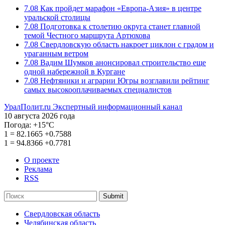
7.08
Как пройдет марафон «Европа-Азия» в центре
уральской столицы
7.08
Подготовка к столетию округа станет главной
темой Честного маршрута Артюхова
7.08
Свердловскую область накроет циклон с градом и
ураганным ветром
7.08
Вадим Шумков анонсировал строительство еще
одной набережной в Кургане
7.08
Нефтяники и аграрии Югры возглавили рейтинг
самых высокооплачиваемых специалистов
УралПолит.ru
Экспертный информационный канал
10 августа 2026 года
Погода:
+15°С
1
=
82.1665
+0.7588
1
=
94.8366
+0.7781
О проекте
Реклама
RSS
Submit
Свердловская область
Челябинская область