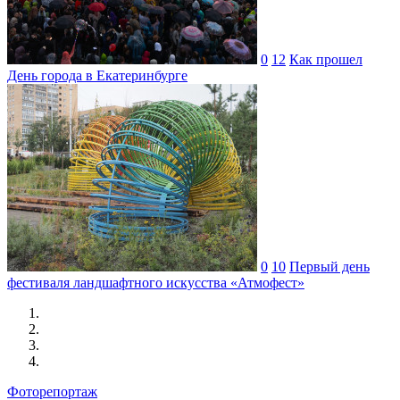
0
12
Как прошел
День города в Екатеринбурге
0
10
Первый день
фестиваля ландшафтного искусства «Атмофест»
Фоторепортаж