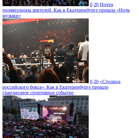
0
20
Почти
полмиллиона зрителей. Как в Екатеринбурге прошла «Ночь
музыки»
0
20
«Столица
российского бокса». Как в Екатеринбурге прошло
грандиозное спортивное событие