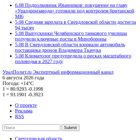
6.08
Подполковник Иванников: покушение на главу
«Уралдронзавода» готовили под контролем британской
MI6
5.08
Средняя зарплата в Свердловской области достигла
94 тысяч
5.08
Выпускники Челябинского танкового училища
получили ключевые посты в Минобороны
5.08
В Свердловской области взорвали автомобиль
поставщика дронов Владимира Ткачука
5.08
Климатолог предупредила о рисках масштабного
половодья в 2027 году
УралПолит.ru
Экспертный информационный канал
6 августа 2026 года
Погода:
+14°С
1
=
80.9293
-0.1998
1
=
93.1901
-0.3923
О проекте
Реклама
RSS
Submit
Свердловская область