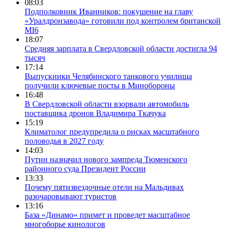
08:03
Подполковник Иванников: покушение на главу
«Уралдронзавода» готовили под контролем британской
MI6
18:07
Средняя зарплата в Свердловской области достигла 94
тысяч
17:14
Выпускники Челябинского танкового училища
получили ключевые посты в Минобороны
16:48
В Свердловской области взорвали автомобиль
поставщика дронов Владимира Ткачука
15:19
Климатолог предупредила о рисках масштабного
половодья в 2027 году
14:03
Путин назначил нового зампреда Тюменского
районного суда Президент России
13:33
Почему пятизвездочные отели на Мальдивах
разочаровывают туристов
13:16
База «Динамо» примет и проведет масштабное
многоборье кинологов