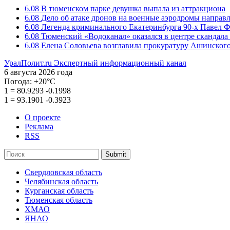
6.08
В тюменском парке девушка выпала из аттракциона
6.08
Дело об атаке дронов на военные аэродромы направ
6.08
Легенда криминального Екатеринбурга 90-х Павел Ф
6.08
Тюменский «Водоканал» оказался в центре скандала 
6.08
Елена Соловьева возглавила прокуратуру Ашинского
УралПолит.ru
Экспертный информационный канал
6 августа 2026 года
Погода:
+20°С
1
=
80.9293
-0.1998
1
=
93.1901
-0.3923
О проекте
Реклама
RSS
Submit
Свердловская область
Челябинская область
Курганская область
Тюменская область
ХМАО
ЯНАО