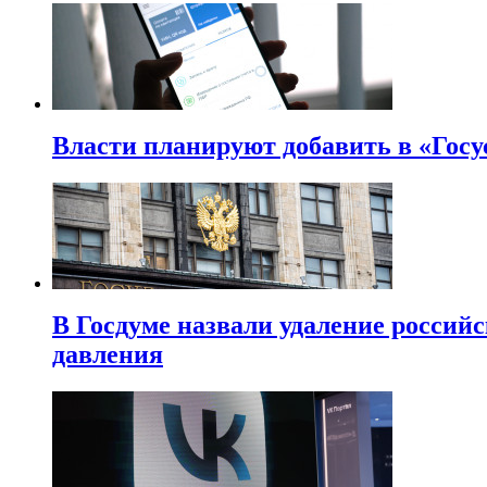
Власти планируют добавить в «Госу
В Госдуме назвали удаление россий
давления