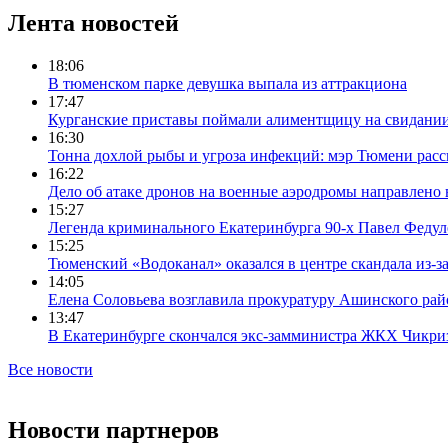
Лента новостей
18:06
В тюменском парке девушка выпала из аттракциона
17:47
Курганские приставы поймали алиментщицу на свидании
16:30
Тонна дохлой рыбы и угроза инфекций: мэр Тюмени расс
16:22
Дело об атаке дронов на военные аэродромы направлено 
15:27
Легенда криминального Екатеринбурга 90-х Павел Федул
15:25
Тюменский «Водоканал» оказался в центре скандала из-з
14:05
Елена Соловьева возглавила прокуратуру Ашинского рай
13:47
В Екатеринбурге скончался экс-замминистра ЖКХ Чикри
Все новости
Новости партнеров