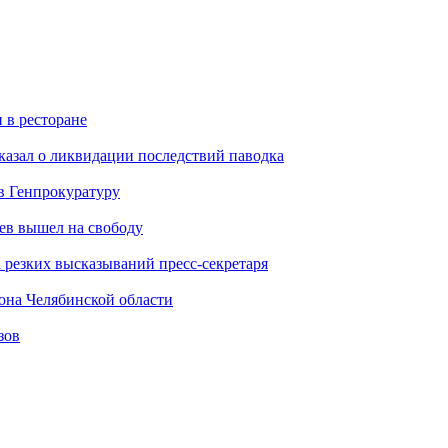
 в ресторане
казал о ликвидации последствий паводка
в Генпрокуратуру
ев вышел на свободу
а резких высказываний пресс-секретаря
она Челябинской области
зов