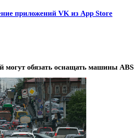
ение приложений VK из App Store
ей могут обязать оснащать машины ABS