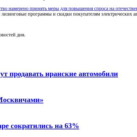
ство намерено принять меры для повышения спроса на отечестве
е лизинговые программы и скидки покупателям электрических а
овостей дня.
нут продавать иранские автомобили
«Москвичами»
аре сократились на 63%