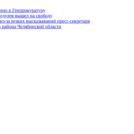
лено в Генпрокуратуру
едулев вышел на свободу
из-за резких высказываний пресс-секретаря
 района Челябинской области