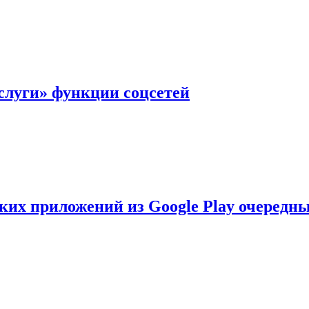
слуги» функции соцсетей
ских приложений из Google Play очеред