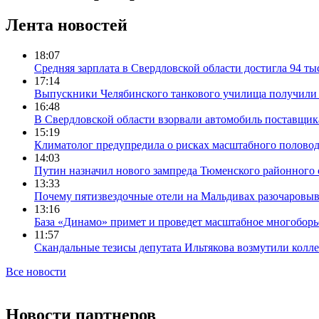
Лента новостей
18:07
Средняя зарплата в Свердловской области достигла 94 ты
17:14
Выпускники Челябинского танкового училища получили
16:48
В Свердловской области взорвали автомобиль поставщик
15:19
Климатолог предупредила о рисках масштабного половодь
14:03
Путин назначил нового зампреда Тюменского районного 
13:33
Почему пятизвездочные отели на Мальдивах разочаровы
13:16
База «Динамо» примет и проведет масштабное многоборь
11:57
Скандальные тезисы депутата Ильтякова возмутили колле
Все новости
Новости партнеров