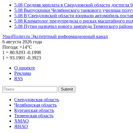
5.08
Средняя зарплата в Свердловской области достигла 9
5.08
Выпускники Челябинского танкового училища полу
5.08
В Свердловской области взорвали автомобиль пост
5.08
Климатолог предупредила о рисках масштабного пол
5.08
Путин назначил нового зампреда Тюменского районн
УралПолит.ru
Экспертный информационный канал
6 августа 2026 года
Погода:
+14°С
1
=
80.9293
-0.1998
1
=
93.1901
-0.3923
О проекте
Реклама
RSS
Submit
Свердловская область
Челябинская область
Курганская область
Тюменская область
ХМАО
ЯНАО