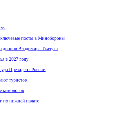
сяч
 ключевые посты в Минобороны
а дронов Владимира Ткачука
я в 2027 году
суда Президент России
вают туристов
е кинологов
г по нижней палате