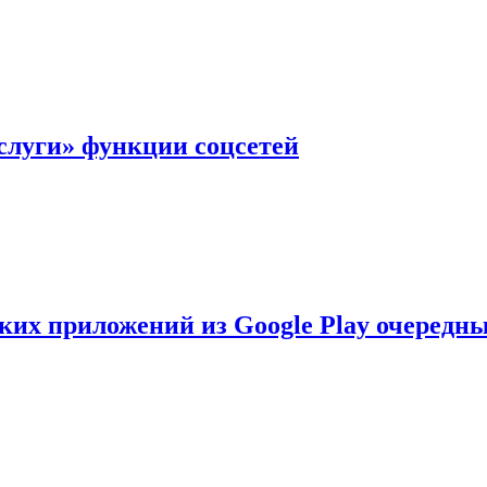
слуги» функции соцсетей
ских приложений из Google Play очеред