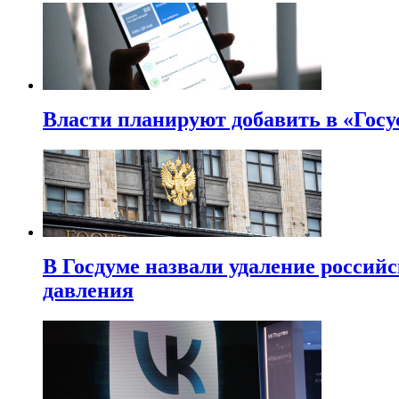
Власти планируют добавить в «Госу
В Госдуме назвали удаление россий
давления