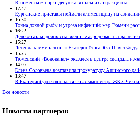
В тюменском парке девушка выпала из аттракциона
17:47
Курганские приставы поймали алиментщицу на свидании
16:30
Тонна дохлой рыбы и угроза инфекций: мэр Тюмени расс
16:22
Дело об атаке дронов на военные аэродромы направлено 
15:27
Легенда криминального Екатеринбурга 90-х Павел Федул
15:25
Тюменский «Водоканал» оказался в центре скандала из-з
14:05
Елена Соловьева возглавила прокуратуру Ашинского рай
13:47
В Екатеринбурге скончался экс-замминистра ЖКХ Чикри
Все новости
Новости партнеров