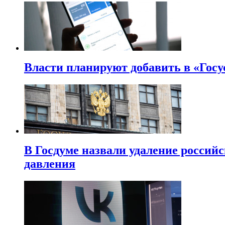
Власти планируют добавить в «Госу
В Госдуме назвали удаление россий
давления