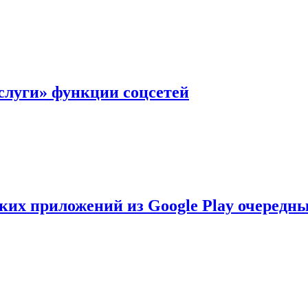
слуги» функции соцсетей
ских приложений из Google Play очеред