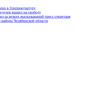
лено в Генпрокуратуру
едулев вышел на свободу
из-за резких высказываний пресс-секретаря
 района Челябинской области