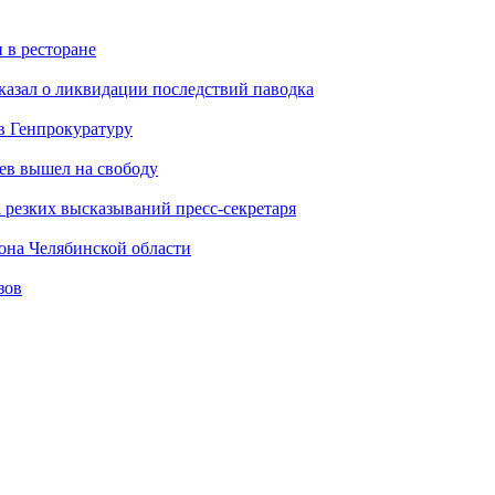
 в ресторане
казал о ликвидации последствий паводка
в Генпрокуратуру
ев вышел на свободу
а резких высказываний пресс-секретаря
она Челябинской области
зов