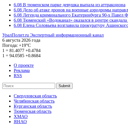
6.08
В тюменском парке девушка выпала из аттракциона
6.08
Дело об атаке дронов на военные аэродромы направ
6.08
Легенда криминального Екатеринбурга 90-х Павел Ф
6.08
Тюменский «Водоканал» оказался в центре скандала 
6.08
Елена Соловьева возглавила прокуратуру Ашинского
УралПолит.ru
Экспертный информационный канал
6 августа 2026 года
Погода:
+19°С
1
=
81.4077
+0.4784
1
=
94.0585
+0.8684
О проекте
Реклама
RSS
Submit
Свердловская область
Челябинская область
Курганская область
Тюменская область
ХМАО
ЯНАО