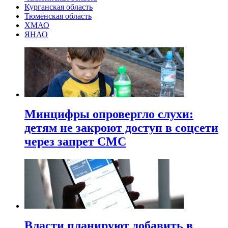
Курганская область
Тюменская область
ХМАО
ЯНАО
Минцифры опровергло слухи:
детям не закроют доступ в соцсети
через запрет СМС
Власти планируют добавить в