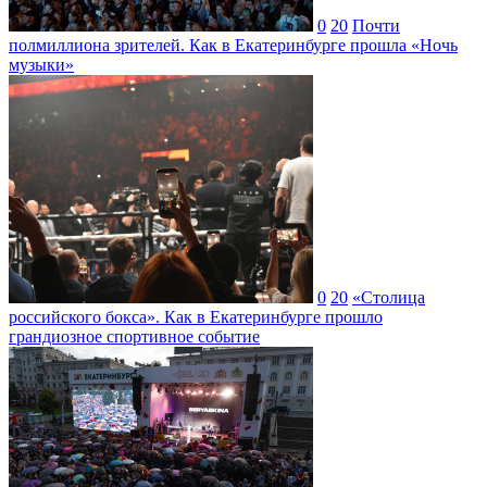
0
20
Почти
полмиллиона зрителей. Как в Екатеринбурге прошла «Ночь
музыки»
0
20
«Столица
российского бокса». Как в Екатеринбурге прошло
грандиозное спортивное событие