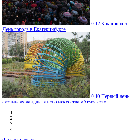
0
12
Как прошел
День города в Екатеринбурге
0
10
Первый день
фестиваля ландшафтного искусства «Атмофест»
Фоторепортаж