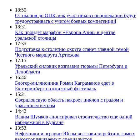
18:50
От окопов до ОПК: как участников спецоперации будут
трудоустраивать с учетом боевых компетенций
18:31
Как пройдет марафон «Европа-Азия» в центре
уральской столицы
17:35
Подготовка к столетию округа станет главной темой
Честного маршрута Артюхова
17:15
Уральский силовик возглавил тюрьмы Петербурга и
Ленобласти
16:46
Блогер-миллионник Роман Каграманов едет в
Екатеринбург на книжный фестиваль
15:21
Свердловскую область накроет циклон с градом и
ураганным ветром
14:42
Вадим Шумков анонсировал строительство еще одной
набережной в Кургане
13:53
Нефтяники и аграрии Югры возглавили рейтинг самых
высокооплачиваемых специалистов