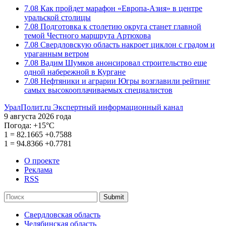
7.08
Как пройдет марафон «Европа-Азия» в центре
уральской столицы
7.08
Подготовка к столетию округа станет главной
темой Честного маршрута Артюхова
7.08
Свердловскую область накроет циклон с градом и
ураганным ветром
7.08
Вадим Шумков анонсировал строительство еще
одной набережной в Кургане
7.08
Нефтяники и аграрии Югры возглавили рейтинг
самых высокооплачиваемых специалистов
УралПолит.ru
Экспертный информационный канал
9 августа 2026 года
Погода:
+15°С
1
=
82.1665
+0.7588
1
=
94.8366
+0.7781
О проекте
Реклама
RSS
Submit
Свердловская область
Челябинская область