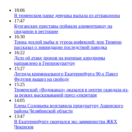
18:06
В тюменском парке девушка выпала из аттракциона
17:47
Курганские приставы поймали алиментщицу на
свидании в ресторане
16:30
Тонна дохлой рыбы и угроза инфекций: мэр Тюмени
рассказал о ликвидации последствий паводка
16:22
Дело об атаке дронов на военные аэродромы
направлено в Генпрокуратуру
15:27
Легенда криминального Екатеринбурга 90-х Павел
Федулев вышел на свободу
15:25
Тюменский «Водоканал» оказался в центре скандала из-
за резких высказываний пресс-секретаря
14:05
Елена Соловьева возглавила прокуратуру Ашинского
района Челябинской области
13:47
В Екатеринбурге скончался экс-замминистра ЖКХ
Чикризов