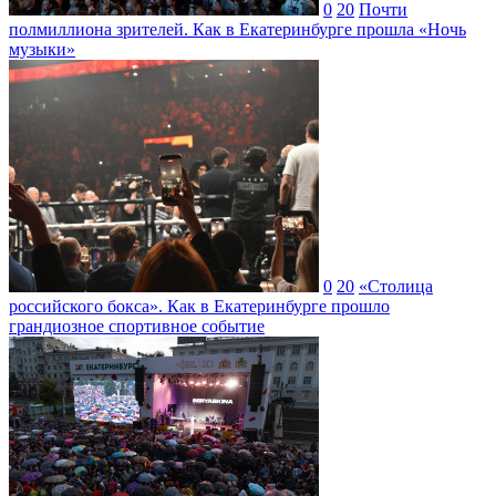
0
20
Почти
полмиллиона зрителей. Как в Екатеринбурге прошла «Ночь
музыки»
0
20
«Столица
российского бокса». Как в Екатеринбурге прошло
грандиозное спортивное событие