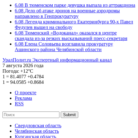
6.08
В тюменском парке девушка выпала из аттракциона
6.08
Дело об атаке дронов на военные аэродромы
направлено в Генпрокуратуру
6.08
Легенда криминального Екатеринбурга 90-х Павел
Федулев вышел на свободу
6.08
Тюменский «Водоканал» оказался в центре
скандала из-за резких высказываний пресс-секретаря
6.08
Елена Соловьева возглавила прокуратуру
Ашинского района Челябинской области
УралПолит.ru
Экспертный информационный канал
7 августа 2026 года
Погода:
+12°С
1
=
81.4077
+0.4784
1
=
94.0585
+0.8684
О проекте
Реклама
RSS
Submit
Свердловская область
Челябинская область
Курганская область