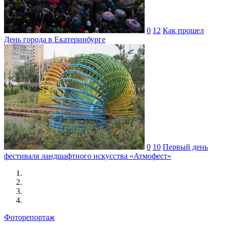
0
12
Как прошел
День города в Екатеринбурге
0
10
Первый день
фестиваля ландшафтного искусства «Атмофест»
Фоторепортаж