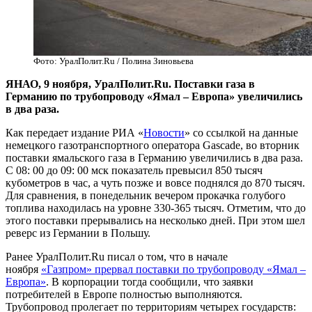
Фото: УралПолит.Ru / Полина Зиновьева
​ЯНАО, 9 ноября, УралПолит.Ru. Поставки газа в
Германию по трубопроводу «Ямал – Европа» увеличились
в два раза.
Как передает издание РИА «
Новости
» со ссылкой на данные
немецкого газотранспортного оператора Gascade, во вторник
поставки ямальского газа в Германию увеличились в два раза.
С 08: 00 до 09: 00 мск показатель превысил 850 тысяч
кубометров в час, а чуть позже и вовсе поднялся до 870 тысяч.
Для сравнения, в понедельник вечером прокачка голубого
топлива находилась на уровне 330-365 тысяч. Отметим, что до
этого поставки прерывались на несколько дней. При этом шел
реверс из Германии в Польшу.
Ранее УралПолит.Ru писал о том, что в начале
ноября
«Газпром» прервал поставки по трубопроводу «Ямал –
Европа»
. В корпорации тогда сообщили, что заявки
потребителей в Европе полностью выполняются.
Трубопровод пролегает по территориям четырех государств: