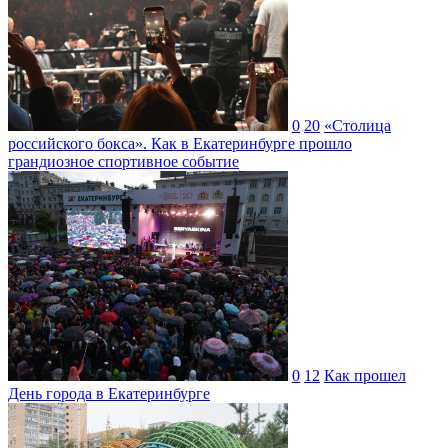
0
20
«Столица
российского бокса». Как в Екатеринбурге прошло
грандиозное спортивное событие
0
12
Как прошел
День города в Екатеринбурге