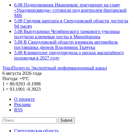
6.08
Подполковник Иванников: покушение на главу
«Уралдронзавода» готовили под контролем британской
MI6
5.08
Средняя зарплата в Свердловской области достигла
94 тысяч
5.08
Выпускники Челябинского танкового училища
получили ключевые посты в Минобороны
5.08
В Свердловской области взорвали автомобиль
поставщика дронов Владимира Ткачука
5.08
Климатолог предупредила о рисках масштабного
половодья в 2027 году
УралПолит.ru
Экспертный информационный канал
6 августа 2026 года
Погода:
+9°С
1
=
80.9293
-0.1998
1
=
93.1901
-0.3923
О проекте
Реклама
RSS
Submit
Свердловская область