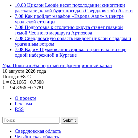
10.08
Циклон Leonie несет похолодание: синоптики
рассказали, какой будет погода в Свердловской области
7.08
Как пройдет марафон «Европа-Азия» в центре
уральской столицы
7.08
Подготовка к столетию округа станет главной
темой Честного маршрута Артюхова
7.08
Свердловскую область накроет циклон с градом и
ураганным ветром
7.08
Вадим Шумков анонсировал строительство еще
одной набережной в Кургане
УралПолит.ru
Экспертный информационный канал
10 августа 2026 года
Погода:
+8°С
1
=
82.1665
+0.7588
1
=
94.8366
+0.7781
О проекте
Реклама
RSS
Submit
Свердловская область
Челябинская область