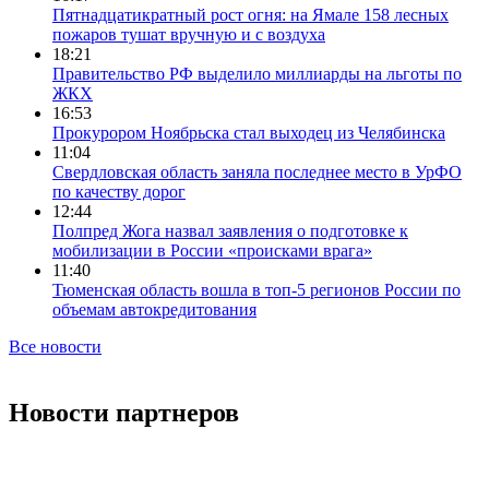
Пятнадцатикратный рост огня: на Ямале 158 лесных
пожаров тушат вручную и с воздуха
18:21
Правительство РФ выделило миллиарды на льготы по
ЖКХ
16:53
Прокурором Ноябрьска стал выходец из Челябинска
11:04
Свердловская область заняла последнее место в УрФО
по качеству дорог
12:44
Полпред Жога назвал заявления о подготовке к
мобилизации в России «происками врага»
11:40
Тюменская область вошла в топ-5 регионов России по
объемам автокредитования
Все новости
Новости партнеров