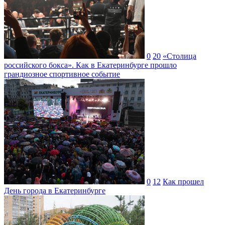
0
20
«Столица
российского бокса». Как в Екатеринбурге прошло
грандиозное спортивное событие
0
12
Как прошел
День города в Екатеринбурге