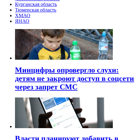
Курганская область
Тюменская область
ХМАО
ЯНАО
Минцифры опровергло слухи:
детям не закроют доступ в соцсети
через запрет СМС
Власти планируют добавить в