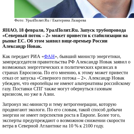
Фото: УралПолит.Ru / Екатерина Лазарева
​ЯНАО, 18 февраля, УралПолит.Ru. Запуск трубопровода
«Северный поток – 2» может привести к стабилизации на
рынке ЕС. Об этом заявил вице-премьер России
Александр Новак.
Как передает РИА «
ФАН
», бывший министр энергетики,
зампредседателя правительства РФ Александр Новак заявил о
возможных энергетических и политических кризисах в
странах Евросоюза. По его мнению, к этому может привести
отказ от запуска «Северного потока – 2». Александр Новак
убежден, что европейцы не имеют альтернативы российскому
газу. Поставки СПГ также могут обернуться газовым
кризисом, но уже в Азии.
Затронул экс-министр и тему ветрогенерации, которую
продвигают экологи. По его словам, такой способ добычи
энергии не имеет перспектив роста в Европе. Более того,
эксперты предупреждают о возможном снижении скорости
ветра в Северной Атлантике на 10 % к 2100 году.