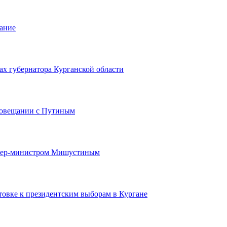
ание
х губернатора Курганской области
 совещании с Путиным
мьер-министром Мишустиным
овке к президентским выборам в Кургане