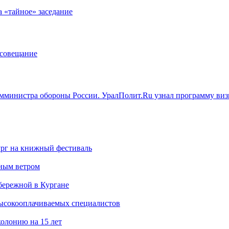
а «тайное» заседание
 совещание
замминистра обороны России. УралПолит.Ru узнал программу виз
ург на книжный фестиваль
нным ветром
бережной в Кургане
ысокооплачиваемых специалистов
олонию на 15 лет