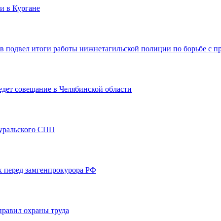
и в Кургане
 подвел итоги работы нижнетагильской полиции по борьбе с п
едет совещание в Челябинской области
оуральского СПП
х перед замгенпрокурора РФ
правил охраны труда