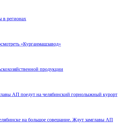
ы в регионах
осмотреть «Курганмашзавод»
льскохозяйственной продукции
пглавы АП поедут на челябинский горнолыжный курорт
Челябинске на большое совещание. Ждут замглавы АП