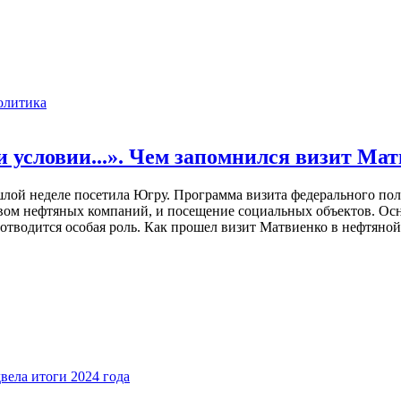
олитика
и условии...». Чем запомнился визит Ма
ой неделе посетила Югру. Программа визита федерального поли
ством нефтяных компаний, и посещение социальных объектов. О
отводится особая роль. Как прошел визит Матвиенко в нефтяной
ела итоги 2024 года