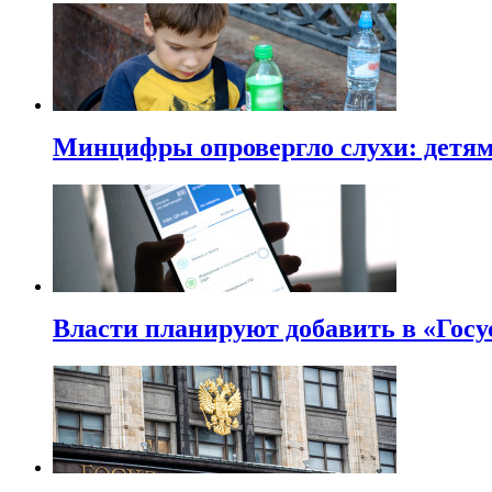
Минцифры опровергло слухи: детям 
Власти планируют добавить в «Госу