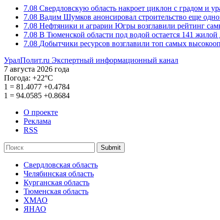
7.08
Свердловскую область накроет циклон с градом и у
7.08
Вадим Шумков анонсировал строительство еще одно
7.08
Нефтяники и аграрии Югры возглавили рейтинг са
7.08
В Тюменской области под водой остается 141 жилой
7.08
Добытчики ресурсов возглавили топ самых высокоо
УралПолит.ru
Экспертный информационный канал
7 августа 2026 года
Погода:
+22°С
1
=
81.4077
+0.4784
1
=
94.0585
+0.8684
О проекте
Реклама
RSS
Submit
Свердловская область
Челябинская область
Курганская область
Тюменская область
ХМАО
ЯНАО