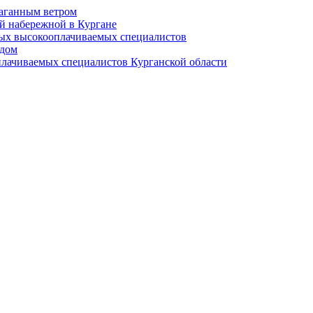
раганным ветром
й набережной в Кургане
мых высокооплачиваемых специалистов
 дом
плачиваемых специалистов Курганской области