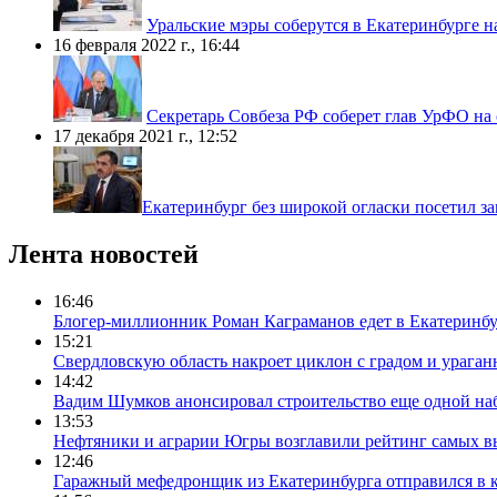
Уральские мэры соберутся в Екатеринбурге н
16 февраля 2022 г., 16:44
Секретарь Совбеза РФ соберет глав УрФО на
17 декабря 2021 г., 12:52
​Екатеринбург без широкой огласки посетил 
Лента новостей
16:46
Блогер-миллионник Роман Каграманов едет в Екатеринб
15:21
Свердловскую область накроет циклон с градом и урага
14:42
Вадим Шумков анонсировал строительство еще одной на
13:53
Нефтяники и аграрии Югры возглавили рейтинг самых в
12:46
Гаражный мефедронщик из Екатеринбурга отправился в к