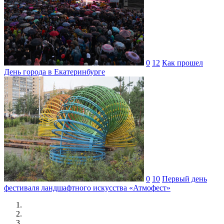
0
12
Как прошел
День города в Екатеринбурге
0
10
Первый день
фестиваля ландшафтного искусства «Атмофест»