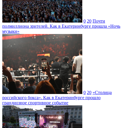
0
20
Почти
полмиллиона зрителей. Как в Екатеринбурге прошла «Ночь
музыки»
0
20
«Столица
российского бокса». Как в Екатеринбурге прошло
грандиозное спортивное событие