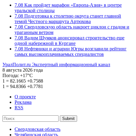
7.08
Как пройдет марафон «Европа-Азия» в центре
уральской столицы
7.08
Подготовка к столетию округа станет главной
темой Честного маршрута Артюхова
7.08
Свердловскую область накроет циклон с градом и
ураганным ветром
7.08
Вадим Шумков анонсировал строительство еще
одной набережной в Кургане
7.08
Нефтяники и аграрии Югры возглавили рейтинг
самых высокооплачиваемых специалистов
УралПолит.ru
Экспертный информационный канал
8 августа 2026 года
Погода:
+17°С
1
=
82.1665
+0.7588
1
=
94.8366
+0.7781
О проекте
Реклама
RSS
Submit
Свердловская область
Челябинская область