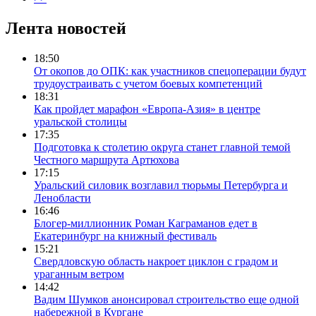
Лента новостей
18:50
От окопов до ОПК: как участников спецоперации будут
трудоустраивать с учетом боевых компетенций
18:31
Как пройдет марафон «Европа-Азия» в центре
уральской столицы
17:35
Подготовка к столетию округа станет главной темой
Честного маршрута Артюхова
17:15
Уральский силовик возглавил тюрьмы Петербурга и
Ленобласти
16:46
Блогер-миллионник Роман Каграманов едет в
Екатеринбург на книжный фестиваль
15:21
Свердловскую область накроет циклон с градом и
ураганным ветром
14:42
Вадим Шумков анонсировал строительство еще одной
набережной в Кургане