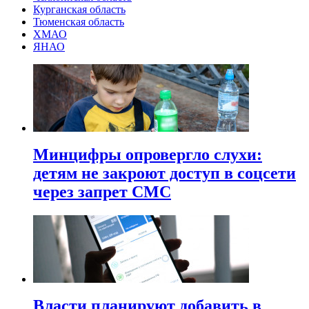
Курганская область
Тюменская область
ХМАО
ЯНАО
Минцифры опровергло слухи:
детям не закроют доступ в соцсети
через запрет СМС
Власти планируют добавить в