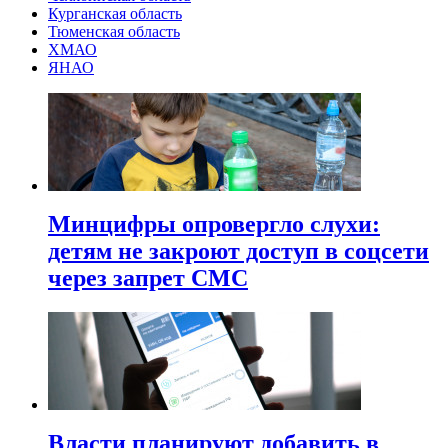
Курганская область
Тюменская область
ХМАО
ЯНАО
Минцифры опровергло слухи:
детям не закроют доступ в соцсети
через запрет СМС
Власти планируют добавить в