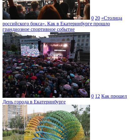
0
20
«Столица
российского бокса». Как в Екатеринбурге прошло
грандиозное спортивное событие
0
12
Как прошел
День города в Екатеринбурге