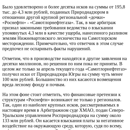
Было удовлетворено и более десятка исков на суммы от 195,8
тыс. до 4,3 млн рублей, поданных Природнадзором в
отношении другой крупной региональной «дочки»
«Роснефти» - «Самотлорнефтегаза». Так, в мае арбитраж
признал законными требования ведомства о взыскании
упомянутых 4,3 млн в качестве ущерба, нанесенного разливом
землям Нижневартовского лесничества на Самотлорском
месторождении. Примечательно, что ответчик в этом случае
предпочел не оспаривать факты нарушений.
Отметим, что в производстве находятся и другие заявления на
десятки миллионов, но решения по ним пока не приняты. В
целом же только за апрель текущего года «Самотлорнефтегаз»
получил иски от Природнадзора Югры на сумму чуть менее
100 млн рублей. Большинство из них касаются возмещения
вреда лесному фонду и почвам.
На этом фоне стоит отметить, что финансовые претензии к
структурам «Роснефти» возникают не только у регионалов.
Так, один из наиболее крупных исков, рассматриваемых в
настоящее время в Арбитражном суде ХМАО, подан Северо-
Уральским управлением Росприроднадзора на сумму около
133 млн рублей. Он касается взыскания платы за негативное
воздействие на окружающую среду, которую, судя по всему,