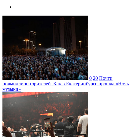
0
20
Почти
полмиллиона зрителей. Как в Екатеринбурге прошла «Ночь
музыки»