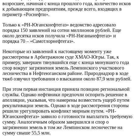
возросшее, начиная с конца прошлого года, количество исков
к добывающим предприятиям, прежде всего, входящих в
периметр «Роснефти».
Только к «РН-Юганскнефтегаз» ведомство адресовало
порядка 150 заявлений на сотни миллионов рублей. Еще
около десятка исков получила «РН-Няганьнефтегаз» и
порядка 70 – «Самотлорнефтегаз».
Некоторые из заявлений к настоящему моменту уже
рассмотрены в Арбитражном суде ХМАО-Югры. Так, к
примеру, завершен тянувшийся еще с конца минувшего года
спор вокруг загрязнения земель Лемпинского участкового
лесничества в Нефтеюганском районе. Природнадзор в ходе
тяжб озвучил требования о взыскании около 87,9 млн рублей.
При этом первая инстанция приняла позицию региональной
службы. Однако нефтяники предпочли оспорить решение в
апелляции, указывая, что намерены возместить ущерб путем
рекультивации земель. Однако в ходе рассмотрения стороны
решили урегулировать конфликт мирным путем. «РН-
Юганскнефтегаз» заявило о готовности выплатить требуемую
сумму. Аналогичным образом завершился и спор о
загрязнении земель в том же Лемпинском лесничестве на
сумму свыше 55,5 млн.