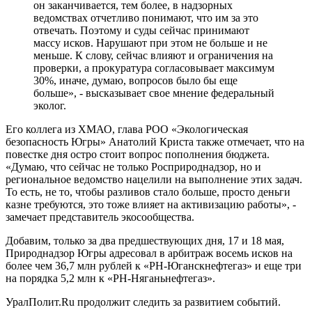
он заканчивается, тем более, в надзорных
ведомствах отчетливо понимают, что им за это
отвечать. Поэтому и суды сейчас принимают
массу исков. Нарушают при этом не больше и не
меньше. К слову, сейчас влияют и ограничения на
проверки, а прокуратура согласовывает максимум
30%, иначе, думаю, вопросов было бы еще
больше», - высказывает свое мнение федеральный
эколог.
Его коллега из ХМАО, глава РОО «Экологическая
безопасность Югры» Анатолий Криста также отмечает, что на
повестке дня остро стоит вопрос пополнения бюджета.
«Думаю, что сейчас не только Росприроднадзор, но и
региональное ведомство нацелили на выполнение этих задач.
То есть, не то, чтобы разливов стало больше, просто деньги
казне требуются, это тоже влияет на активизацию работы», -
замечает представитель экосообщества.
Добавим, только за два предшествующих дня, 17 и 18 мая,
Природнадзор Югры адресовал в арбитраж восемь исков на
более чем 36,7 млн рублей к «РН-Юганскнефтегаз» и еще три
на порядка 5,2 млн к «РН-Няганьнефтегаз».
УралПолит.Ru продолжит следить за развитием событий.