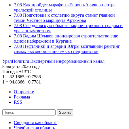
7.08
Как пройдет марафон «Европа-Азия» в центре
уральской столицы
7.08
Подготовка к столетию округа станет главной
темой Честного маршрута Артюхова
7.08
Свердловскую область накроет циклон с градом и
ураганным ветром
7.08
Вадим Шумков анонсировал строительство еще
одной набережной в Кургане
7.08
Нефтяники и аграрии Югры возглавили рейтинг
самых высокооплачиваемых специалистов
УралПолит.ru
Экспертный информационный канал
8 августа 2026 года
Погода:
+13°С
1
=
82.1665
+0.7588
1
=
94.8366
+0.7781
О проекте
Реклама
RSS
Submit
Свердловская область
Челябинская область