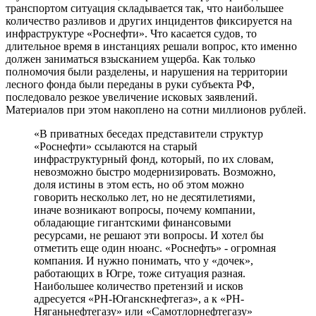
транспортом ситуация складывается так, что наибольшее
количество разливов и других инцидентов фиксируется на
инфраструктуре «Роснефти». Что касается судов, то
длительное время в инстанциях решали вопрос, кто именно
должен заниматься взысканием ущерба. Как только
полномочия были разделены, и нарушения на территории
лесного фонда были переданы в руки субъекта РФ,
последовало резкое увеличение исковых заявлений.
Материалов при этом накоплено на сотни миллионов рублей.
«В приватных беседах представители структур
«Роснефти» ссылаются на старый
инфраструктурный фонд, который, по их словам,
невозможно быстро модернизировать. Возможно,
доля истины в этом есть, но об этом можно
говорить несколько лет, но не десятилетиями,
иначе возникают вопросы, почему компании,
обладающие гигантскими финансовыми
ресурсами, не решают эти вопросы. И хотел бы
отметить еще один нюанс. «Роснефть» - огромная
компания. И нужно понимать, что у «дочек»,
работающих в Югре, тоже ситуация разная.
Наибольшее количество претензий и исков
адресуется «РН-Юганскнефтегаз», а к «РН-
Няганьнефтегазу» или «Самотлорнефтегазу»