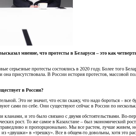
ысказал мнение, что протесты в Беларуси – это как четверт
первые серьезные протесты состоялись в 2020 году. Более того 
и она присутствовала. В России история протестов, массовой по
уществует в России?
ельной. Это не значит, что если скажу, что надо бороться – все бу
уют сами по себе. Они существуют сейчас в России по несколь
ми кланами, и это было связано с двумя обстоятельствами. Во-пер
еских рост. То же самое в Казахстане – был экономический рост
праведливо и пропорционально. Мы все растем, лучше живем, но 
из «двушки» в «трешку». Все в общем-то довольны, хотя это рас