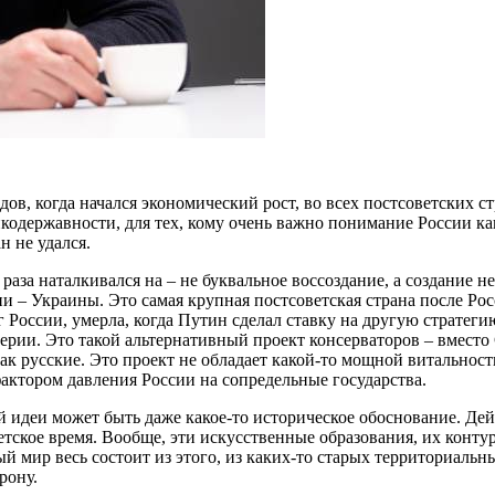
одов, когда начался экономический рост, во всех постсоветских 
икодержавности, для тех, кому очень важно понимание России к
н не удался.
раза наталкивался на – не буквальное воссоздание, а создание н
и – Украины. Это самая крупная постсоветская страна после Ро
уг России, умерла, когда Путин сделал ставку на другую страте
рии. Это такой альтернативный проект консерваторов – вместо
ак русские. Это проект не обладает какой-то мощной витальность
актором давления России на сопредельные государства.
 идеи может быть даже какое-то историческое обоснование. Дейс
етское время. Вообще, эти искусственные образования, их конт
й мир весь состоит из этого, из каких-то старых территориальн
рону.