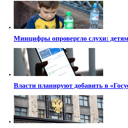
Минцифры опровергло слухи: детям 
Власти планируют добавить в «Госу