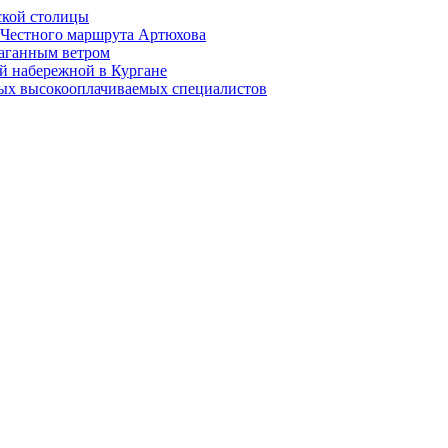
ской столицы
й Честного маршрута Артюхова
раганным ветром
й набережной в Кургане
мых высокооплачиваемых специалистов