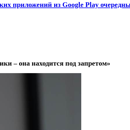
ских приложений из Google Play очеред
ики – она находится под запретом»