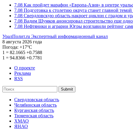
7.08
Как пройдет марафон «Европа-Азия» в центре ураль
7.08
Подготовка к столетию округа станет главной темо
7.08
Свердловскую область накроет циклон с градом и у
7.08
Вадим Шумков анонсировал строительство еще одно
7.08
Нефтяники и аграрии Югры возглавили рейтинг са
УралПолит.ru
Экспертный информационный канал
8 августа 2026 года
Погода:
+17°С
1
=
82.1665
+0.7588
1
=
94.8366
+0.7781
О проекте
Реклама
RSS
Submit
Свердловская область
Челябинская область
Курганская область
Тюменская область
ХМАО
ЯНАО