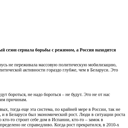
ый сезон сериала борьбы с режимом, а Россия находится
Беларусь не переживала массовую политическую мобилизацию,
литической активности гораздо глубже, чем в Беларуси. Это
дут бороться, не надо бороться – не будут. Это не от нас
ким причинам.
вых, тогда еще эта система, по крайней мере в России, так не
, и в Беларуси был экономический рост. Люди в ситуации роста
кто-то строит себе дом в Испании, кто-то – замок в
пределено не справедливо. Когда рост прекратился, в 2010-х