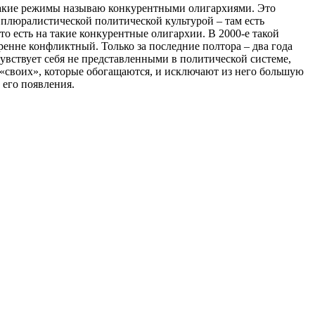
я такие режимы называю конкурентными олигархиями. Это
е плюралистической политической культурой – там есть
то есть на такие конкурентные олигархии. В 2000-е такой
енне конфликтный. Только за последние полтора – два года
чувствует себя не представленными в политической системе,
г «своих», которые обогащаются, и исключают из него большую
 его появления.