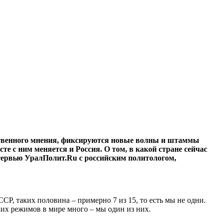
твенного мнения, фиксируются новые волны и штаммы
е с ним меняется и Россия. О том, в какой стране сейчас
тервью УралПолит.Ru с российским политологом,
СР, таких половина – примерно 7 из 15, то есть мы не одни.
их режимов в мире много – мы один из них.