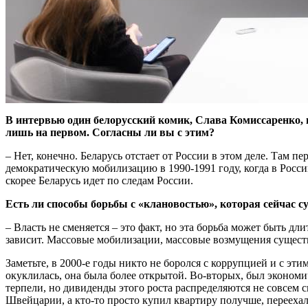
В интервью один белорусский комик, Слава Комиссаренко, в
лишь на первом. Согласны ли вы с этим?
– Нет, конечно. Беларусь отстает от России в этом деле. Там 
демократическую мобилизацию в 1990-1991 году, когда в Росси
скорее Беларусь идет по следам России.
Есть ли способы борьбы с «клановостью», которая сейчас с
– Власть не сменяется – это факт, но эта борьба может быть длит
зависит. Массовые мобилизации, массовые возмущения существ
Заметьте, в 2000-е годы никто не боролся с коррупцией и с эти
окуклилась, она была более открытой. Во-вторых, был экономич
терпели, но дивиденды этого роста распределяются не совсем с
Швейцарии, а кто-то просто купил квартиру получше, переехал 