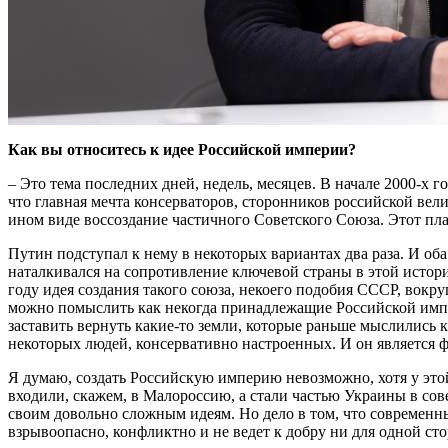
Как вы относитесь к идее Российской империи?
– Это тема последних дней, недель, месяцев. В начале 2000-х г
что главная мечта консерваторов, сторонников российской вел
ином виде воссоздание частичного Советского Союза. Этот пла
Путин подступал к нему в некоторых вариантах два раза. И оба 
наталкивался на сопротивление ключевой страны в этой истори
году идея создания такого союза, некоего подобия СССР, вокр
можно помыслить как некогда принадлежащие Российской импе
заставить вернуть какие-то земли, которые раньше мыслились к
некоторых людей, консервативно настроенных. И он является ф
Я думаю, создать Российскую империю невозможно, хотя у этой
входили, скажем, в Малороссию, а стали частью Украины в сов
своим довольно сложным идеям. Но дело в том, что современны
взрывоопасно, конфликтно и не ведет к добру ни для одной сто