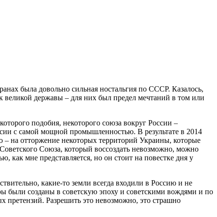
странах была довольно сильная ностальгия по СССР. Казалось,
ак великой державы – для них был предел мечтаний в том или
екоторого подобия, некоторого союза вокруг России –
ссии с самой мощной промышленностью. В результате в 2014
гию – на отторжение некоторых территорий Украины, которые
 Советского Союза, который воссоздать невозможно, можно
ю, как мне представляется, но он стоит на повестке дня у
твительно, какие-то земли всегда входили в Россию и не
уры были созданы в советскую эпоху и советскими вождями и по
ых претензий. Разрешить это невозможно, это страшно