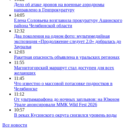
Дело об атаке дронов на военные аэродромы
направлено в Генпрокуратуру
14:05
Елена Соловьева возглавила прокуратуру Ашинского
района Челябинской области
12:32
Два поколения на одном фото: мультимедийная
экспозиция «Продолжение следует 2.0» добралась до
Зауралья
12:03
Ракетная опасность объявлена в уральских регионах
11:55
Магнитогорский маршрут стал доступен для всех
желающих
11:45
Что известно о массовой потасовке подростков в
Челябинске
11:12
От ультрамарафона до ночных заплывов: на Южном
Урале анонсировали ММК Wild Fest 2026
10:57
В реках Кусинского округа снизился уровень воды
Все новости