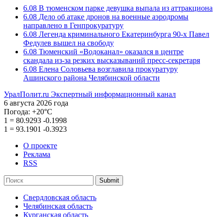
6.08
В тюменском парке девушка выпала из аттракциона
6.08
Дело об атаке дронов на военные аэродромы
направлено в Генпрокуратуру
6.08
Легенда криминального Екатеринбурга 90-х Павел
Федулев вышел на свободу
6.08
Тюменский «Водоканал» оказался в центре
скандала из-за резких высказываний пресс-секретаря
6.08
Елена Соловьева возглавила прокуратуру
Ашинского района Челябинской области
УралПолит.ru
Экспертный информационный канал
6 августа 2026 года
Погода:
+20°С
1
=
80.9293
-0.1998
1
=
93.1901
-0.3923
О проекте
Реклама
RSS
Submit
Свердловская область
Челябинская область
Курганская область