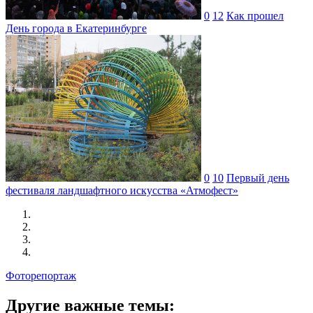
0
12
Как прошел
День города в Екатеринбурге
0
10
Первый день
фестиваля ландшафтного искусства «Атмофест»
Фоторепортаж
Другие важные темы: