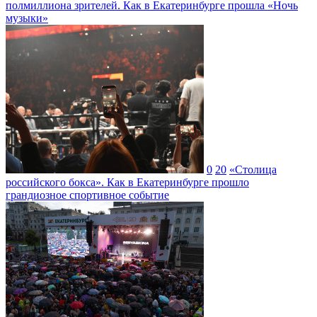
полмиллиона зрителей. Как в Екатеринбурге прошла «Ночь
музыки»
0
20
«Столица
российского бокса». Как в Екатеринбурге прошло
грандиозное спортивное событие