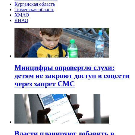
Курганская область
Тюменская область
ХМАО
ЯНАО
Минцифры опровергло слухи:
детям не закроют доступ в соцсети
через запрет СМС
Власти планируют добавить в