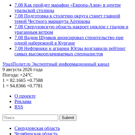
7.08
Как пройдет марафон «Европа-Азия» в центре
уральской столицы
7.08
Подготовка к столетию округа станет главной
темой Честного маршрута Артюхова
7.08
Свердловскую область накроет циклон с градом и
ураганным ветром
7.08
Вадим Шумков анонсировал строительство еще
одной набережной в Кургане
7.08
Нефтяники и аграрии Югры возглавили рейтинг
самых высокооплачиваемых специалистов
УралПолит.ru
Экспертный информационный канал
9 августа 2026 года
Погода:
+24°С
1
=
82.1665
+0.7588
1
=
94.8366
+0.7781
О проекте
Реклама
RSS
Submit
Свердловская область
Челябинская область