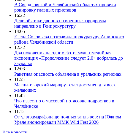
В Свердловской и Челябинской областях провели
рокировку главных приставов
16:22
Дело об атаке дронов на военные аэродромы
направлено в Генпрокуратуру
14:05
Елена Соловьева возглавила прокуратуру Ашинского
района Челябинской области
12:32
Два поколения на одном фото: мультимедийная
экспозиция «Продолжение следует 2.0» добралась до
Зауралья
12:03
Ракетная опасность объявлена в уральских регионах
11:55
Магнитогорский маршрут стал доступен для всех
желающих
11:45
Что известно о массовой потасовке подростков в
Челябинске
11:12
От ультрамарафона до ночных заплывов: на Южном
Урале анонсировали ММК Wild Fest 2026
Все новости