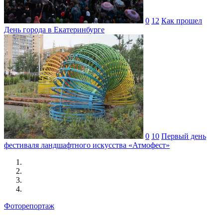
0
12
Как прошел
День города в Екатеринбурге
0
10
Первый день
фестиваля ландшафтного искусства «Атмофест»
Фоторепортаж