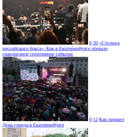
0
20
«Столица
российского бокса». Как в Екатеринбурге прошло
грандиозное спортивное событие
0
12
Как прошел
День города в Екатеринбурге