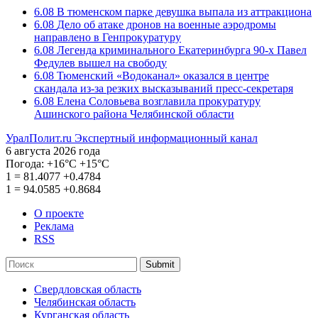
6.08
В тюменском парке девушка выпала из аттракциона
6.08
Дело об атаке дронов на военные аэродромы
направлено в Генпрокуратуру
6.08
Легенда криминального Екатеринбурга 90-х Павел
Федулев вышел на свободу
6.08
Тюменский «Водоканал» оказался в центре
скандала из-за резких высказываний пресс-секретаря
6.08
Елена Соловьева возглавила прокуратуру
Ашинского района Челябинской области
УралПолит.ru
Экспертный информационный канал
6 августа 2026 года
Погода:
+16°С
+15°С
1
=
81.4077
+0.4784
1
=
94.0585
+0.8684
О проекте
Реклама
RSS
Submit
Свердловская область
Челябинская область
Курганская область