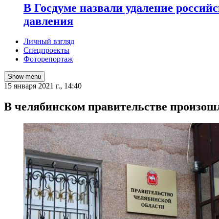
В Госдуме назвали удаление россий
давления
Личный взгляд
Спецпроекты
Фоторепортаж
Show menu
15 января 2021 г., 14:40
​В челябинском правительстве произош