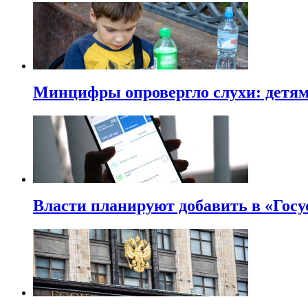
Минцифры опровергло слухи: детям 
Власти планируют добавить в «Госу