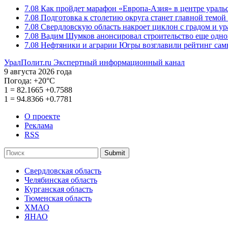
7.08
Как пройдет марафон «Европа-Азия» в центре ураль
7.08
Подготовка к столетию округа станет главной темо
7.08
Свердловскую область накроет циклон с градом и у
7.08
Вадим Шумков анонсировал строительство еще одно
7.08
Нефтяники и аграрии Югры возглавили рейтинг са
УралПолит.ru
Экспертный информационный канал
9 августа 2026 года
Погода:
+20°С
1
=
82.1665
+0.7588
1
=
94.8366
+0.7781
О проекте
Реклама
RSS
Submit
Свердловская область
Челябинская область
Курганская область
Тюменская область
ХМАО
ЯНАО