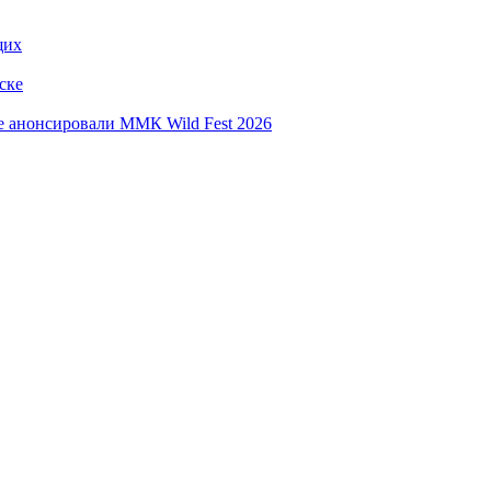
щих
ске
е анонсировали ММК Wild Fest 2026