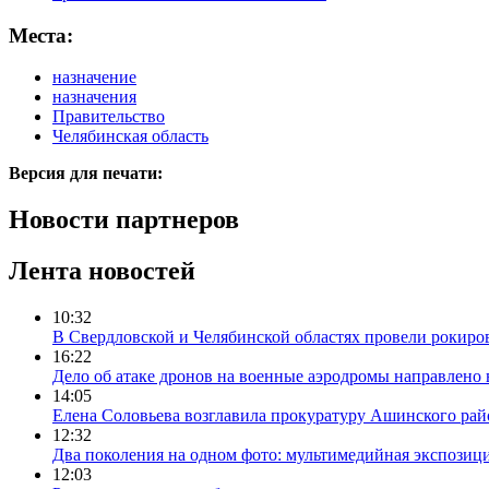
Места:
назначение
назначения
Правительство
Челябинская область
Версия для печати:
Новости партнеров
Лента новостей
10:32
В Свердловской и Челябинской областях провели рокиро
16:22
Дело об атаке дронов на военные аэродромы направлено 
14:05
Елена Соловьева возглавила прокуратуру Ашинского рай
12:32
Два поколения на одном фото: мультимедийная экспозици
12:03