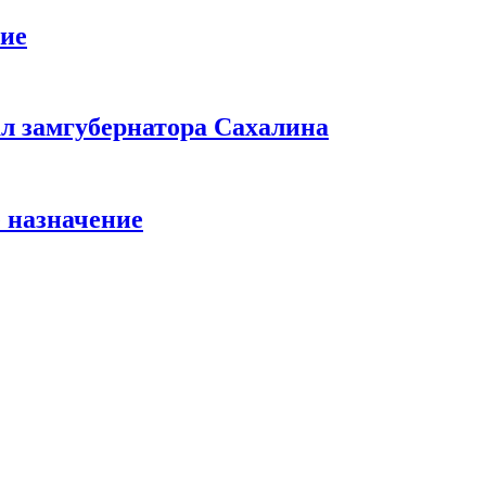
ние
л замгубернатора Сахалина
 назначение