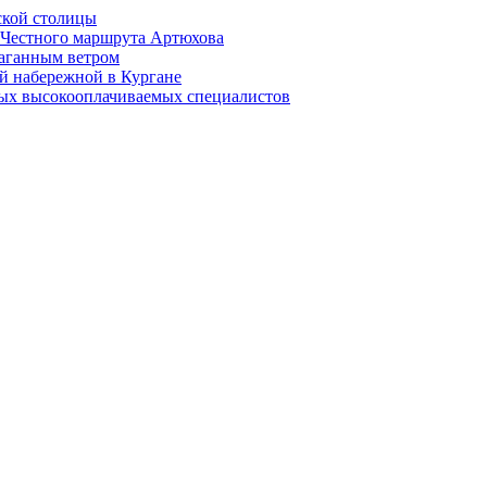
ской столицы
й Честного маршрута Артюхова
раганным ветром
й набережной в Кургане
мых высокооплачиваемых специалистов