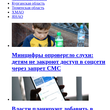
Курганская область
Тюменская область
ХМАО
ЯНАО
Минцифры опровергло слухи:
детям не закроют доступ в соцсети
через запрет СМС
Власти планируют добавить в