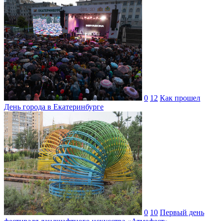
0
12
Как прошел
День города в Екатеринбурге
0
10
Первый день