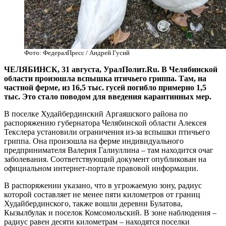
Фото: ФедералПресс / Андрей Гусий
ЧЕЛЯБИНСК, 31 августа, УралПолит.Ru. В Челябинской
области произошла вспышка птичьего гриппа. Там, на
частной ферме, из 16,5 тыс. гусей погибло примерно 1,5
тыс. Это стало поводом для введения карантинных мер.
В поселке Худайбердинский Аргаяшского района по
распоряжению губернатора Челябинской области Алексея
Текслера установили ограничения из-за вспышки птичьего
гриппа. Она произошла на ферме индивидуального
предпринимателя Валерия Галиуллина – там находится очаг
заболевания. Соответствующий документ опубликован на
официальном интернет-портале правовой информации.
В распоряжении указано, что в угрожаемую зону, радиус
которой составляет не менее пяти километров от границ
Худайбердинского, также вошли деревни Булатова,
Кызылбулак и поселок Комсомольский. В зоне наблюдения –
радиус равен десяти километрам – находятся поселки