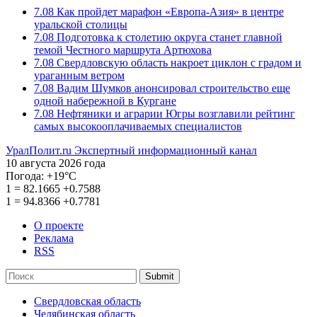
7.08
Как пройдет марафон «Европа-Азия» в центре
уральской столицы
7.08
Подготовка к столетию округа станет главной
темой Честного маршрута Артюхова
7.08
Свердловскую область накроет циклон с градом и
ураганным ветром
7.08
Вадим Шумков анонсировал строительство еще
одной набережной в Кургане
7.08
Нефтяники и аграрии Югры возглавили рейтинг
самых высокооплачиваемых специалистов
УралПолит.ru
Экспертный информационный канал
10 августа 2026 года
Погода:
+19°С
1
=
82.1665
+0.7588
1
=
94.8366
+0.7781
О проекте
Реклама
RSS
Submit
Свердловская область
Челябинская область