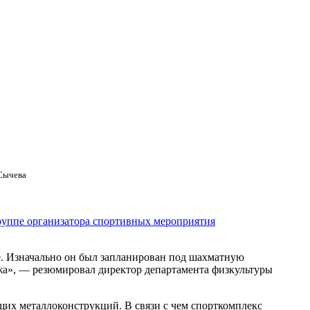
Сычева
руппе организатора спортивных мероприятия
. Изначально он был запланирован под шахматную
ежа», — резюмировал директор департамента физкультуры
щих металлоконструкций. В связи с чем спорткомплекс