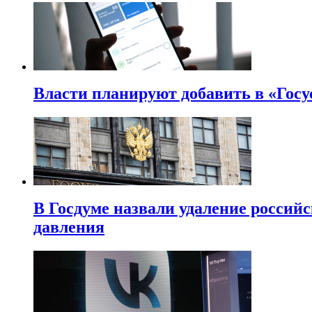
Власти планируют добавить в «Госу
В Госдуме назвали удаление россий
давления