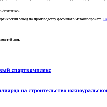
а-Атлетикс».
ургический завод по производству фасонного металлопроката.
О
овостей дня.
овый спорткомплекс
лиарда на строительство южноуральско