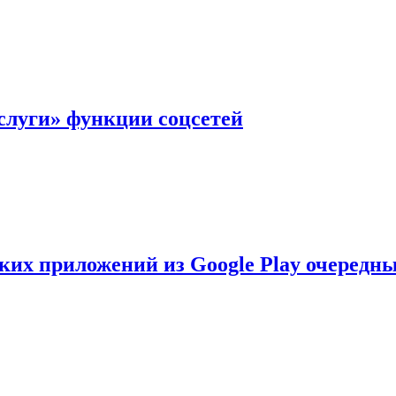
слуги» функции соцсетей
ских приложений из Google Play очеред