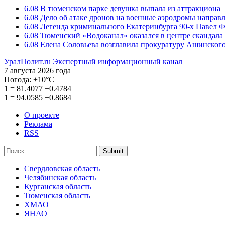
6.08
В тюменском парке девушка выпала из аттракциона
6.08
Дело об атаке дронов на военные аэродромы направ
6.08
Легенда криминального Екатеринбурга 90-х Павел Ф
6.08
Тюменский «Водоканал» оказался в центре скандала 
6.08
Елена Соловьева возглавила прокуратуру Ашинского
УралПолит.ru
Экспертный информационный канал
7 августа 2026 года
Погода:
+10°С
1
=
81.4077
+0.4784
1
=
94.0585
+0.8684
О проекте
Реклама
RSS
Submit
Свердловская область
Челябинская область
Курганская область
Тюменская область
ХМАО
ЯНАО