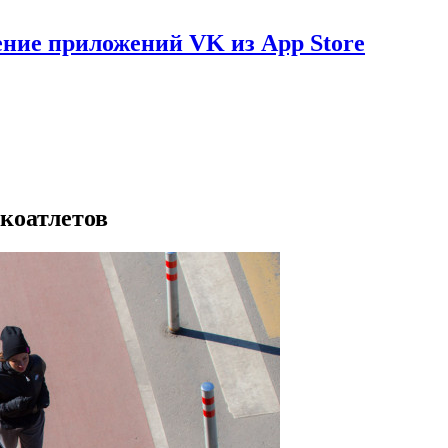
ение приложений VK из App Store
коатлетов