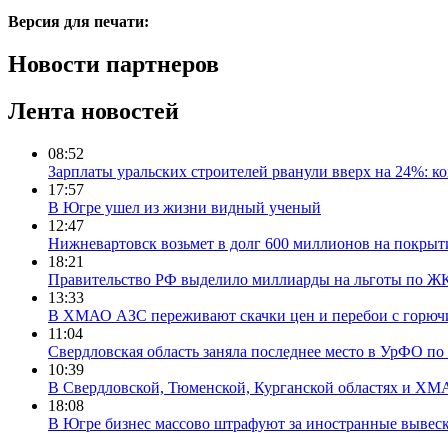
Версия для печати:
Новости партнеров
Лента новостей
08:52
Зарплаты уральских строителей рванули вверх на 24%: ко
17:57
В Югре ушел из жизни видный ученый
12:47
Нижневартовск возьмет в долг 600 миллионов на покрыт
18:21
Правительство РФ выделило миллиарды на льготы по Ж
13:33
В ХМАО АЗС переживают скачки цен и перебои с горюч
11:04
Свердловская область заняла последнее место в УрФО по 
10:39
В Свердловской, Тюменской, Курганской областях и ХМА
18:08
В Югре бизнес массово штрафуют за иностранные вывес