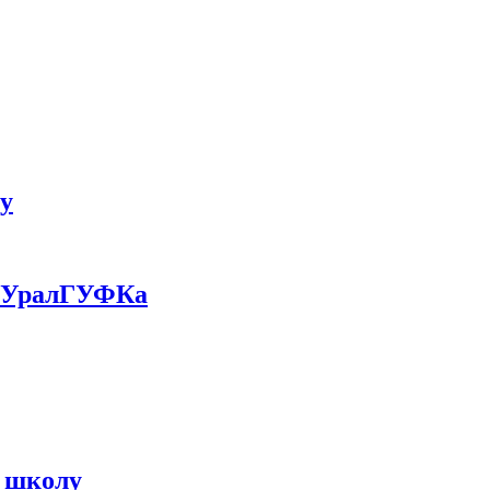
у
а УралГУФКа
и школу