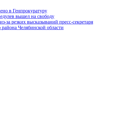
лено в Генпрокуратуру
едулев вышел на свободу
из-за резких высказываний пресс-секретаря
 района Челябинской области