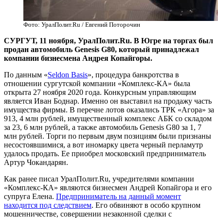
Фото: УралПолит.Ru / Евгений Поторочин
​СУРГУТ, 11 ноября, УралПолит.Ru. В Югре на торгах был
продан автомобиль Genesis G80, который принадлежал
компании бизнесмена Андрея Копайгоры.
По данным «
Seldon Basis
», процедура банкротства в
отношении сургутской компании «Комплекс-КА» была
открыта 27 ноября 2020 года. Конкурсным управляющим
является Иван Боднар. Именно он выставил на продажу часть
имущества фирмы. В перечне лотов оказались ТРК «Агора» за
913, 4 млн рублей, имущественный комплекс АБК со складом
за 23, 6 млн рублей, а также автомобиль Genesis G80 за 1, 7
млн рублей. Торги по первым двум позициям были признаны
несостоявшимися, а вот иномарку цвета черный перламутр
удалось продать. Ее приобрел московский предприниматель
Артур Чокандарян.
Как ранее писал УралПолит.Ru, учредителями компании
«Комплекс-КА» являются бизнесмен Андрей Копайгора и его
супруга Елена.
Предприниматель на данный момент
находится под следствием
. Его обвиняют в особо крупном
мошенничестве, совершении незаконной сделки с