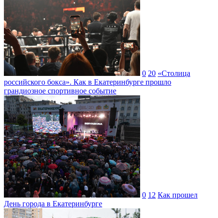
0
20
«Столица
российского бокса». Как в Екатеринбурге прошло
грандиозное спортивное событие
0
12
Как прошел
День города в Екатеринбурге