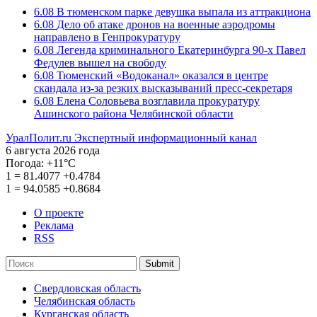
6.08
В тюменском парке девушка выпала из аттракциона
6.08
Дело об атаке дронов на военные аэродромы
направлено в Генпрокуратуру
6.08
Легенда криминального Екатеринбурга 90-х Павел
Федулев вышел на свободу
6.08
Тюменский «Водоканал» оказался в центре
скандала из-за резких высказываний пресс-секретаря
6.08
Елена Соловьева возглавила прокуратуру
Ашинского района Челябинской области
УралПолит.ru
Экспертный информационный канал
6 августа 2026 года
Погода:
+11°С
1
=
81.4077
+0.4784
1
=
94.0585
+0.8684
О проекте
Реклама
RSS
Submit
Свердловская область
Челябинская область
Курганская область