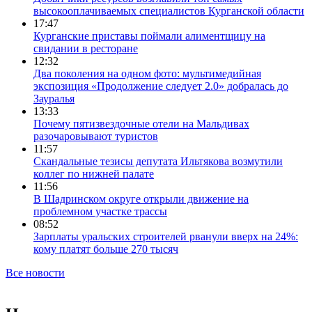
высокооплачиваемых специалистов Курганской области
17:47
Курганские приставы поймали алиментщицу на
свидании в ресторане
12:32
Два поколения на одном фото: мультимедийная
экспозиция «Продолжение следует 2.0» добралась до
Зауралья
13:33
Почему пятизвездочные отели на Мальдивах
разочаровывают туристов
11:57
Скандальные тезисы депутата Ильтякова возмутили
коллег по нижней палате
11:56
В Шадринском округе открыли движение на
проблемном участке трассы
08:52
Зарплаты уральских строителей рванули вверх на 24%:
кому платят больше 270 тысяч
Все новости