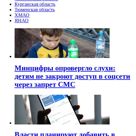
Курганская область
Тюменская область
ХМАО
ЯНАО
Минцифры опровергло слухи:
детям не закроют доступ в соцсети
через запрет СМС
Власти планируют добавить в