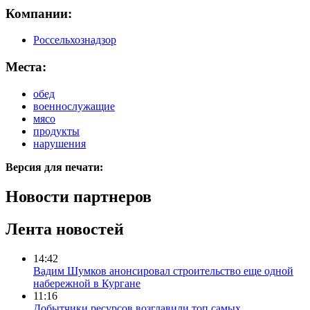
Компании:
Россельхознадзор
Места:
обед
военнослужащие
мясо
продукты
нарушения
Версия для печати:
Новости партнеров
Лента новостей
14:42
Вадим Шумков анонсировал строительство еще одной
набережной в Кургане
11:16
Добытчики ресурсов возглавили топ самых