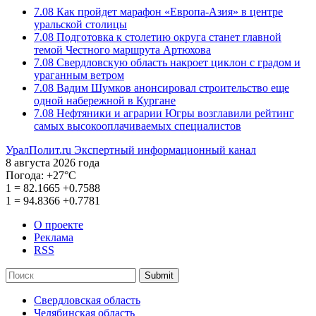
7.08
Как пройдет марафон «Европа-Азия» в центре
уральской столицы
7.08
Подготовка к столетию округа станет главной
темой Честного маршрута Артюхова
7.08
Свердловскую область накроет циклон с градом и
ураганным ветром
7.08
Вадим Шумков анонсировал строительство еще
одной набережной в Кургане
7.08
Нефтяники и аграрии Югры возглавили рейтинг
самых высокооплачиваемых специалистов
УралПолит.ru
Экспертный информационный канал
8 августа 2026 года
Погода:
+27°С
1
=
82.1665
+0.7588
1
=
94.8366
+0.7781
О проекте
Реклама
RSS
Submit
Свердловская область
Челябинская область