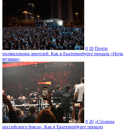
0
20
Почти
полмиллиона зрителей. Как в Екатеринбурге прошла «Ночь
музыки»
0
20
«Столица
российского бокса». Как в Екатеринбурге прошло