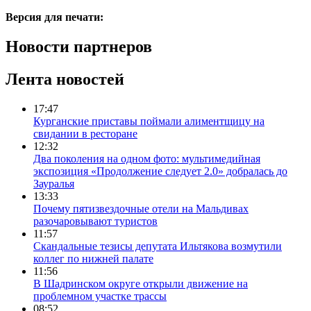
Версия для печати:
Новости партнеров
Лента новостей
17:47
Курганские приставы поймали алиментщицу на
свидании в ресторане
12:32
Два поколения на одном фото: мультимедийная
экспозиция «Продолжение следует 2.0» добралась до
Зауралья
13:33
Почему пятизвездочные отели на Мальдивах
разочаровывают туристов
11:57
Скандальные тезисы депутата Ильтякова возмутили
коллег по нижней палате
11:56
В Шадринском округе открыли движение на
проблемном участке трассы
08:52