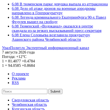
6.08
В тюменском парке девушка выпала из аттракциона
6.08
Дело об атаке дронов на военные аэродромы
направлено в Генпрокуратуру
6.08
Легенда криминального Екатеринбурга 90-х Павел
Федулев вышел на свободу
6.08
Тюменский «Водоканал» оказался в центре
скандала из-за резких высказываний пресс-секретаря
6.08
Елена Соловьева возглавила прокуратуру
Ашинского района Челябинской области
УралПолит.ru
Экспертный информационный канал
7 августа 2026 года
Погода:
+12°С
1
=
81.4077
+0.4784
1
=
94.0585
+0.8684
О проекте
Реклама
RSS
Submit
Свердловская область
Челябинская область
Курганская область