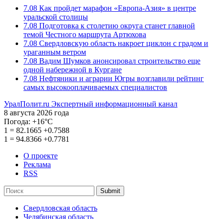
7.08
Как пройдет марафон «Европа-Азия» в центре
уральской столицы
7.08
Подготовка к столетию округа станет главной
темой Честного маршрута Артюхова
7.08
Свердловскую область накроет циклон с градом и
ураганным ветром
7.08
Вадим Шумков анонсировал строительство еще
одной набережной в Кургане
7.08
Нефтяники и аграрии Югры возглавили рейтинг
самых высокооплачиваемых специалистов
УралПолит.ru
Экспертный информационный канал
8 августа 2026 года
Погода:
+16°С
1
=
82.1665
+0.7588
1
=
94.8366
+0.7781
О проекте
Реклама
RSS
Submit
Свердловская область
Челябинская область