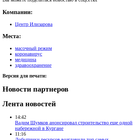
Компании:
Центр Илизарова
Места:
масочный режим
коронавирус
медицина
здравоохранение
Версия для печати:
Новости партнеров
Лента новостей
14:42
Вадим Шумков анонсировал строительство еще одной
набережной в Кургане
11:16
Добытчики ресурсов возглавили топ самых