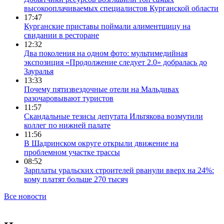
высокооплачиваемых специалистов Курганской области
17:47
Курганские приставы поймали алиментщицу на
свидании в ресторане
12:32
Два поколения на одном фото: мультимедийная
экспозиция «Продолжение следует 2.0» добралась до
Зауралья
13:33
Почему пятизвездочные отели на Мальдивах
разочаровывают туристов
11:57
Скандальные тезисы депутата Ильтякова возмутили
коллег по нижней палате
11:56
В Шадринском округе открыли движение на
проблемном участке трассы
08:52
Зарплаты уральских строителей рванули вверх на 24%:
кому платят больше 270 тысяч
Все новости