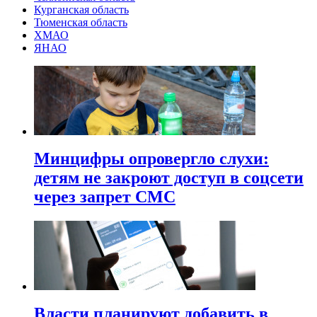
Курганская область
Тюменская область
ХМАО
ЯНАО
Минцифры опровергло слухи:
детям не закроют доступ в соцсети
через запрет СМС
Власти планируют добавить в