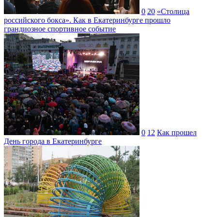
0
20
«Столица
российского бокса». Как в Екатеринбурге прошло
грандиозное спортивное событие
0
12
Как прошел
День города в Екатеринбурге