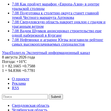
7.08
Как пройдет марафон «Европа-Азия» в центре
уральской столицы
7.08
Подготовка к столетию округа станет главной
темой Честного маршрута Артюхова
7.08
Свердловскую область накроет циклон с градом и
ураганным ветром
7.08
Вадим Шумков анонсировал строительство еще
одной набережной в Кургане
7.08
Нефтяники и аграрии Югры возглавили рейтинг
самых высокооплачиваемых специалистов
УралПолит.ru
Экспертный информационный канал
8 августа 2026 года
Погода:
+16°С
1
=
82.1665
+0.7588
1
=
94.8366
+0.7781
О проекте
Реклама
RSS
Submit
Свердловская область
Челябинская область