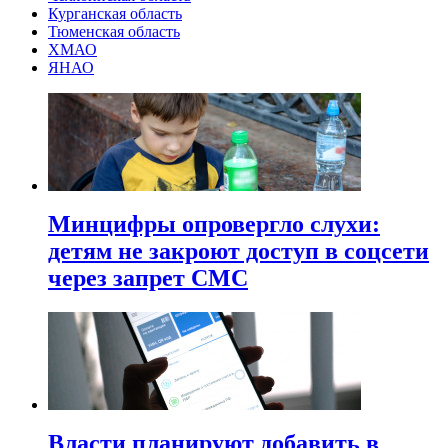
Курганская область
Тюменская область
ХМАО
ЯНАО
Минцифры опровергло слухи:
детям не закроют доступ в соцсети
через запрет СМС
Власти планируют добавить в