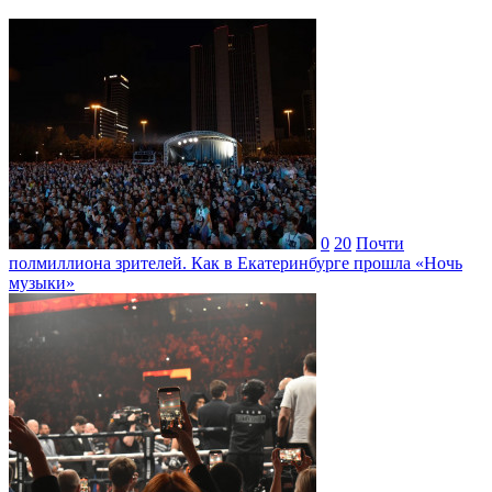
0
20
Почти
полмиллиона зрителей. Как в Екатеринбурге прошла «Ночь
музыки»