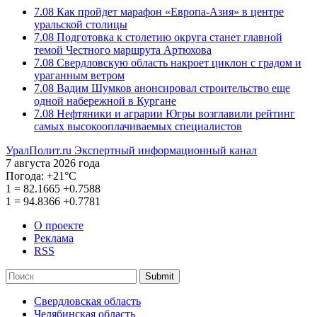
7.08
Как пройдет марафон «Европа-Азия» в центре
уральской столицы
7.08
Подготовка к столетию округа станет главной
темой Честного маршрута Артюхова
7.08
Свердловскую область накроет циклон с градом и
ураганным ветром
7.08
Вадим Шумков анонсировал строительство еще
одной набережной в Кургане
7.08
Нефтяники и аграрии Югры возглавили рейтинг
самых высокооплачиваемых специалистов
УралПолит.ru
Экспертный информационный канал
7 августа 2026 года
Погода:
+21°С
1
=
82.1665
+0.7588
1
=
94.8366
+0.7781
О проекте
Реклама
RSS
Submit
Свердловская область
Челябинская область