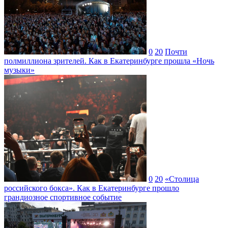
0
20
Почти
полмиллиона зрителей. Как в Екатеринбурге прошла «Ночь
музыки»
0
20
«Столица
российского бокса». Как в Екатеринбурге прошло
грандиозное спортивное событие