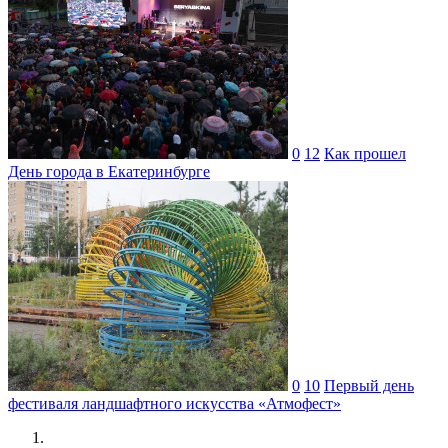
0
12
Как прошел
День города в Екатеринбурге
0
10
Первый день
фестиваля ландшафтного искусства «Атмофест»