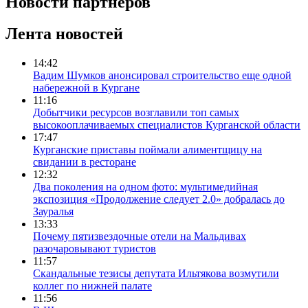
Новости партнеров
Лента новостей
14:42
Вадим Шумков анонсировал строительство еще одной
набережной в Кургане
11:16
Добытчики ресурсов возглавили топ самых
высокооплачиваемых специалистов Курганской области
17:47
Курганские приставы поймали алиментщицу на
свидании в ресторане
12:32
Два поколения на одном фото: мультимедийная
экспозиция «Продолжение следует 2.0» добралась до
Зауралья
13:33
Почему пятизвездочные отели на Мальдивах
разочаровывают туристов
11:57
Скандальные тезисы депутата Ильтякова возмутили
коллег по нижней палате
11:56