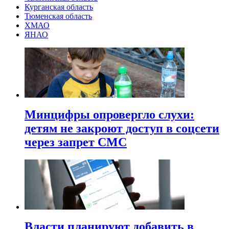
Курганская область
Тюменская область
ХМАО
ЯНАО
Минцифры опровергло слухи:
детям не закроют доступ в соцсети
через запрет СМС
Власти планируют добавить в