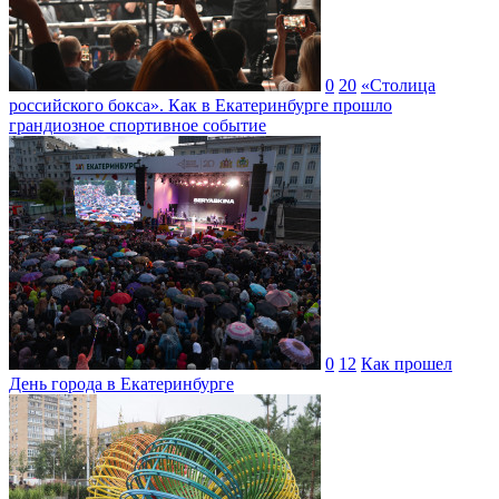
0
20
«Столица
российского бокса». Как в Екатеринбурге прошло
грандиозное спортивное событие
0
12
Как прошел
День города в Екатеринбурге