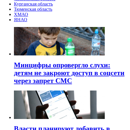
Курганская область
Тюменская область
ХМАО
ЯНАО
Минцифры опровергло слухи:
детям не закроют доступ в соцсети
через запрет СМС
Власти планируют добавить в