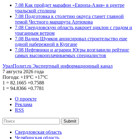
7.08
Как пройдет марафон «Европа-Азия» в центре
уральской столицы
7.08
Подготовка к столетию округа станет главной
темой Честного маршрута Артюхова
7.08
Свердловскую область накроет циклон с градом и
ураганным ветром
7.08
Вадим Шумков анонсировал строительство еще
одной набережной в Кургане
7.08
Нефтяники и аграрии Югры возглавили рейтинг
самых высокооплачиваемых специалистов
УралПолит.ru
Экспертный информационный канал
7 августа 2026 года
Погода:
+19°С
+17°С
1
=
82.1665
+0.7588
1
=
94.8366
+0.7781
О проекте
Реклама
RSS
Submit
Свердловская область
Челябинская область