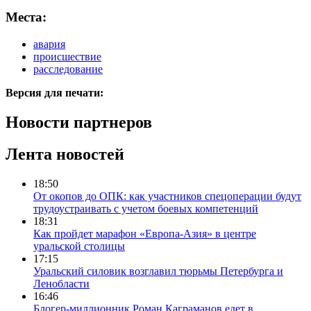
Места:
авария
происшествие
расследование
Версия для печати:
Новости партнеров
Лента новостей
18:50
От окопов до ОПК: как участников спецоперации будут
трудоустраивать с учетом боевых компетенций
18:31
Как пройдет марафон «Европа-Азия» в центре
уральской столицы
17:15
Уральский силовик возглавил тюрьмы Петербурга и
Ленобласти
16:46
Блогер-миллионник Роман Каграманов едет в