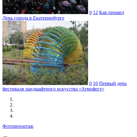
0
12
Как прошел
День города в Екатеринбурге
0
10
Первый день
фестиваля ландшафтного искусства «Атмофест»
Фоторепортаж