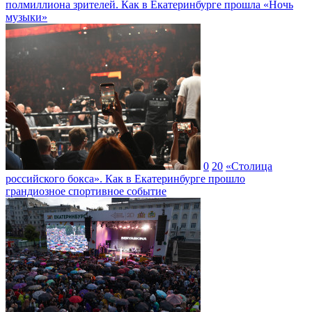
полмиллиона зрителей. Как в Екатеринбурге прошла «Ночь
музыки»
0
20
«Столица
российского бокса». Как в Екатеринбурге прошло
грандиозное спортивное событие