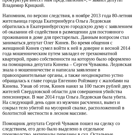
Владимир Крицкий.
Напомним, по версии следствия, в ноябре 2013 года 80-летняя
жительница города Екатеринбурга Ольга Ледовская
обратилась в Екатеринбургскую городскую думу с заявлением
об оказании ей содействия в размещении для постоянного
проживания в доме для престарелых. Данным вопросом стал
заниматься депутат Олег Кинев. Во время общения с
женщиной Кинев сумел войти к ней в доверие и весной 2014
года мошенническим путем завладел ее трехкомнатной
квартирой, право собственности на которую было оформлено
на помощника депутата Кинева – Сергея Чувакова. Ледовская
знала о мошенничестве и написала заявление в
правоохранительные органы, а также неоднократно устно
обращалась к главе города Евгению Ройзману с жалобами на
Кинева. Узнав об этом, Кинев нанял за 100 тысяч рублей двух
жителей Свердловской области для совершения убийства
пенсионерки. В мае 2014 года Ольга Ледовская была убита.
На следующий день один из мужчин расчленил, вывез и
сокрыл тело убитой на мусорной свалке, расположенной в
болотистой местности в лесном массиве.
Помощник депутата Сергей Чуваков пошел на сделку со
следствием, его дело было выделено в отдельное
производство, материалы переданы в суд. Остальные