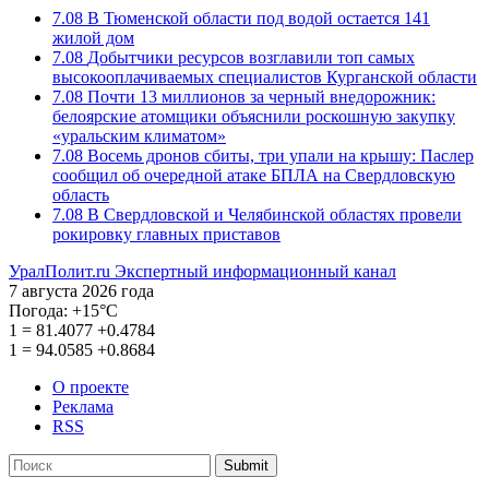
7.08
В Тюменской области под водой остается 141
жилой дом
7.08
Добытчики ресурсов возглавили топ самых
высокооплачиваемых специалистов Курганской области
7.08
Почти 13 миллионов за черный внедорожник:
белоярские атомщики объяснили роскошную закупку
«уральским климатом»
7.08
Восемь дронов сбиты, три упали на крышу: Паслер
сообщил об очередной атаке БПЛА на Свердловскую
область
7.08
В Свердловской и Челябинской областях провели
рокировку главных приставов
УралПолит.ru
Экспертный информационный канал
7 августа 2026 года
Погода:
+15°С
1
=
81.4077
+0.4784
1
=
94.0585
+0.8684
О проекте
Реклама
RSS
Submit