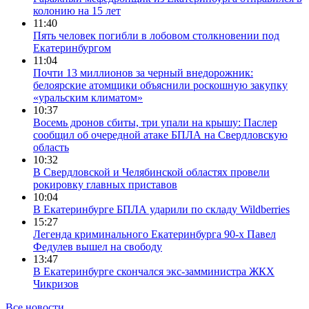
колонию на 15 лет
11:40
Пять человек погибли в лобовом столкновении под
Екатеринбургом
11:04
Почти 13 миллионов за черный внедорожник:
белоярские атомщики объяснили роскошную закупку
«уральским климатом»
10:37
Восемь дронов сбиты, три упали на крышу: Паслер
сообщил об очередной атаке БПЛА на Свердловскую
область
10:32
В Свердловской и Челябинской областях провели
рокировку главных приставов
10:04
В Екатеринбурге БПЛА ударили по складу Wildberries
15:27
Легенда криминального Екатеринбурга 90-х Павел
Федулев вышел на свободу
13:47
В Екатеринбурге скончался экс-замминистра ЖКХ
Чикризов
Все новости