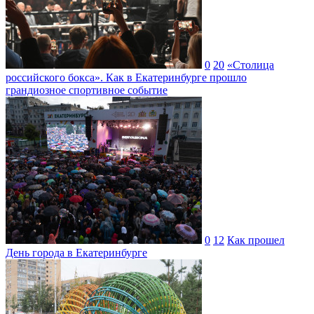
0
20
«Столица
российского бокса». Как в Екатеринбурге прошло
грандиозное спортивное событие
0
12
Как прошел
День города в Екатеринбурге