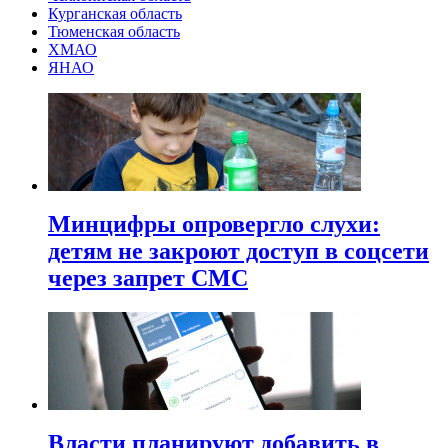
Курганская область
Тюменская область
ХМАО
ЯНАО
Минцифры опровергло слухи:
детям не закроют доступ в соцсети
через запрет СМС
Власти планируют добавить в