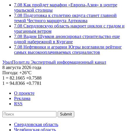
7.08
Как пройдет марафон «Европа-Азия» в центре
уральской столицы
7.08
Подготовка к столетию округа станет главной
темой Честного маршрута Артюхова
7.08
Свердловскую область накроет циклон с градом и
ураганным ветром
7.08
Вадим Шумков анонсировал строительство еще
одной набережной в Кургане
7.08
Нефтяники и аграрии Югры возглавили рейтинг
самых высокооплачиваемых специалистов
УралПолит.ru
Экспертный информационный канал
8 августа 2026 года
Погода:
+26°С
1
=
82.1665
+0.7588
1
=
94.8366
+0.7781
О проекте
Реклама
RSS
Submit
Свердловская область
Челябинская область