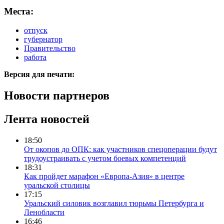
Места:
отпуск
губернатор
Правительство
работа
Версия для печати:
Новости партнеров
Лента новостей
18:50
От окопов до ОПК: как участников спецоперации будут
трудоустраивать с учетом боевых компетенций
18:31
Как пройдет марафон «Европа-Азия» в центре
уральской столицы
17:15
Уральский силовик возглавил тюрьмы Петербурга и
Ленобласти
16:46