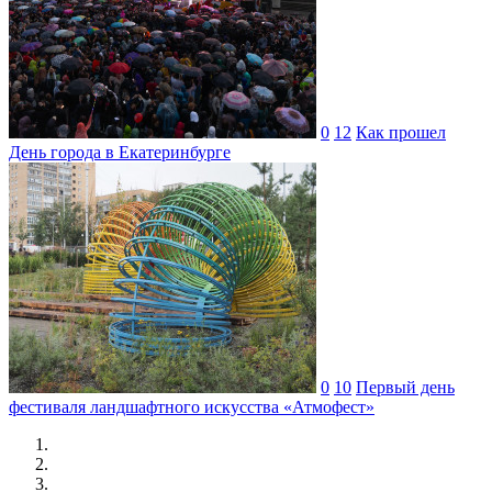
0
12
Как прошел
День города в Екатеринбурге
0
10
Первый день
фестиваля ландшафтного искусства «Атмофест»