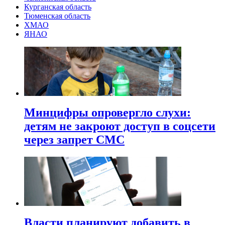
Курганская область
Тюменская область
ХМАО
ЯНАО
Минцифры опровергло слухи:
детям не закроют доступ в соцсети
через запрет СМС
Власти планируют добавить в