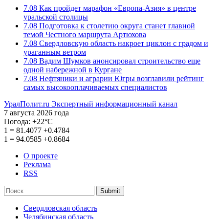
7.08
Как пройдет марафон «Европа-Азия» в центре
уральской столицы
7.08
Подготовка к столетию округа станет главной
темой Честного маршрута Артюхова
7.08
Свердловскую область накроет циклон с градом и
ураганным ветром
7.08
Вадим Шумков анонсировал строительство еще
одной набережной в Кургане
7.08
Нефтяники и аграрии Югры возглавили рейтинг
самых высокооплачиваемых специалистов
УралПолит.ru
Экспертный информационный канал
7 августа 2026 года
Погода:
+22°С
1
=
81.4077
+0.4784
1
=
94.0585
+0.8684
О проекте
Реклама
RSS
Submit
Свердловская область
Челябинская область