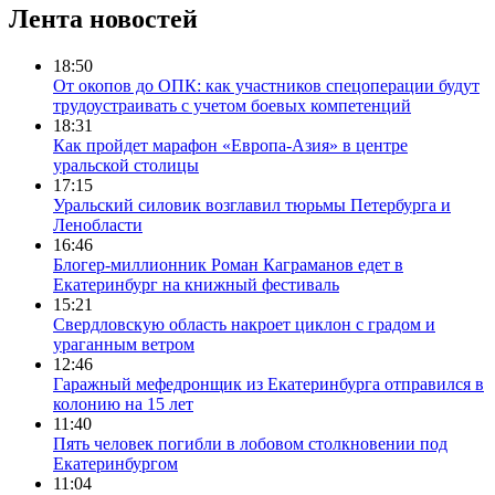
Лента новостей
18:50
От окопов до ОПК: как участников спецоперации будут
трудоустраивать с учетом боевых компетенций
18:31
Как пройдет марафон «Европа-Азия» в центре
уральской столицы
17:15
Уральский силовик возглавил тюрьмы Петербурга и
Ленобласти
16:46
Блогер-миллионник Роман Каграманов едет в
Екатеринбург на книжный фестиваль
15:21
Свердловскую область накроет циклон с градом и
ураганным ветром
12:46
Гаражный мефедронщик из Екатеринбурга отправился в
колонию на 15 лет
11:40
Пять человек погибли в лобовом столкновении под
Екатеринбургом
11:04