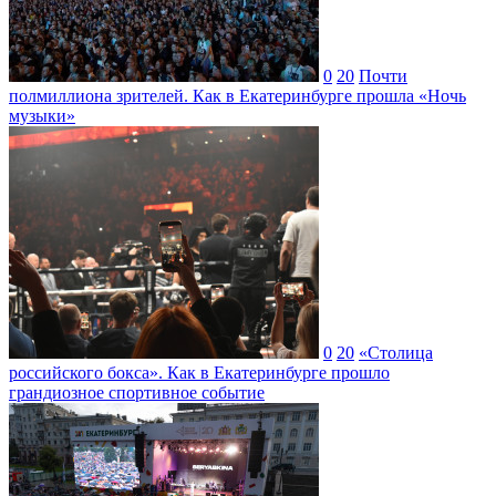
0
20
Почти
полмиллиона зрителей. Как в Екатеринбурге прошла «Ночь
музыки»
0
20
«Столица
российского бокса». Как в Екатеринбурге прошло
грандиозное спортивное событие