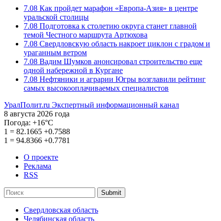
7.08
Как пройдет марафон «Европа-Азия» в центре
уральской столицы
7.08
Подготовка к столетию округа станет главной
темой Честного маршрута Артюхова
7.08
Свердловскую область накроет циклон с градом и
ураганным ветром
7.08
Вадим Шумков анонсировал строительство еще
одной набережной в Кургане
7.08
Нефтяники и аграрии Югры возглавили рейтинг
самых высокооплачиваемых специалистов
УралПолит.ru
Экспертный информационный канал
8 августа 2026 года
Погода:
+16°С
1
=
82.1665
+0.7588
1
=
94.8366
+0.7781
О проекте
Реклама
RSS
Submit
Свердловская область
Челябинская область