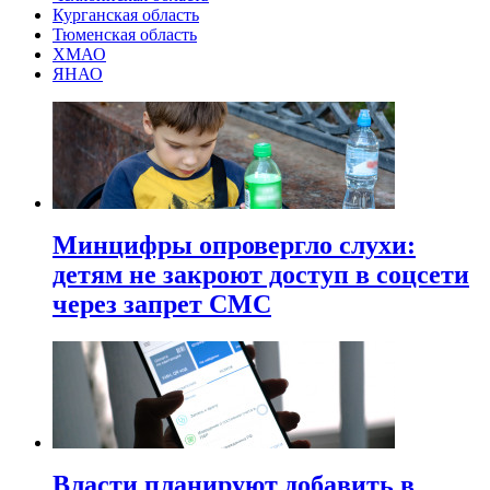
Курганская область
Тюменская область
ХМАО
ЯНАО
Минцифры опровергло слухи:
детям не закроют доступ в соцсети
через запрет СМС
Власти планируют добавить в