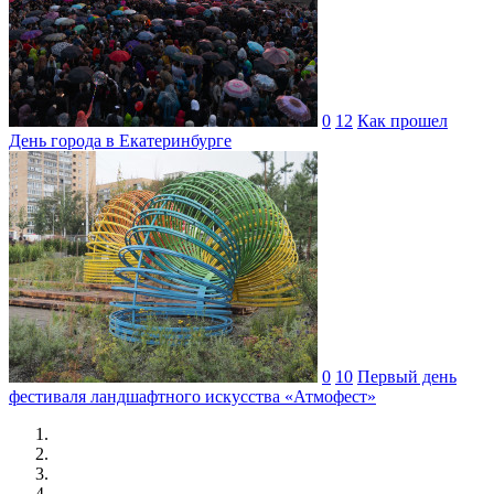
0
12
Как прошел
День города в Екатеринбурге
0
10
Первый день
фестиваля ландшафтного искусства «Атмофест»