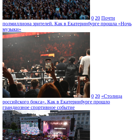
0
20
Почти
полмиллиона зрителей. Как в Екатеринбурге прошла «Ночь
музыки»
0
20
«Столица
российского бокса». Как в Екатеринбурге прошло
грандиозное спортивное событие