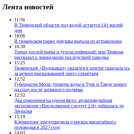
Лента новостей
11:56
В Тюменской области под водой остается 141 жилой
дом
18:06
В тюменском парке девушка выпала из аттракциона
16:30
Тонна дохлой рыбы и угроза инфекций: мэр Тюмени
рассказал о ликвидации последствий паводка
15:25
Тюменский «Водоканал» оказался в центре скандала из-
за резких высказываний пресс-секретаря
12:52
Губернатор Моор: уровень воды в Туре и Тавде пошел
на спад после затяжного подъема
12:32
Два поколения на одном фото: мультимедийная
экспозиция «Продолжение следует 2.0» добралась до
Зауралья
15:19
Климатолог предупредила о рисках масштабного
половодья в 2027 году
14:03