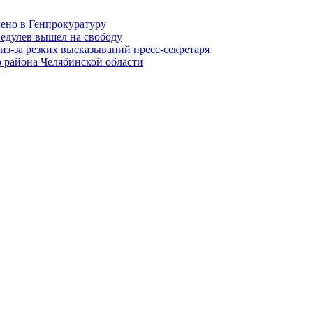
лено в Генпрокуратуру
едулев вышел на свободу
из-за резких высказываний пресс-секретаря
 района Челябинской области