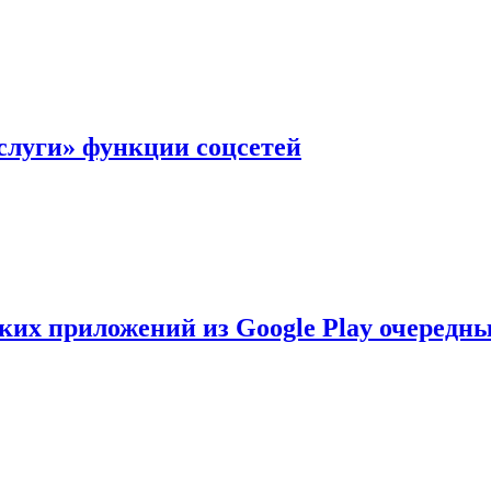
слуги» функции соцсетей
ских приложений из Google Play очеред