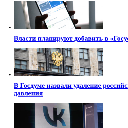
Власти планируют добавить в «Госу
В Госдуме назвали удаление россий
давления