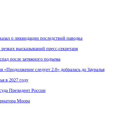
казал о ликвидации последствий паводка
а резких высказываний пресс-секретаря
 спад после затяжного подъема
я «Продолжение следует 2.0» добралась до Зауралья
я в 2027 году
суда Президент России
ернатора Моора