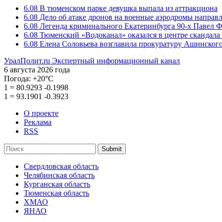
6.08
В тюменском парке девушка выпала из аттракциона
6.08
Дело об атаке дронов на военные аэродромы направ
6.08
Легенда криминального Екатеринбурга 90-х Павел Ф
6.08
Тюменский «Водоканал» оказался в центре скандала 
6.08
Елена Соловьева возглавила прокуратуру Ашинского
УралПолит.ru
Экспертный информационный канал
6 августа 2026 года
Погода:
+20°С
1
=
80.9293
-0.1998
1
=
93.1901
-0.3923
О проекте
Реклама
RSS
Submit
Свердловская область
Челябинская область
Курганская область
Тюменская область
ХМАО
ЯНАО