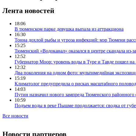
Лента новостей
18:06
В тюменском парке девушка выпала из аттракциона
16:30
Тонна дохлой рыбы и угроза инфекций: мэр Тюмени расс
15:25
Тюменский «Водоканал» оказался в центре скандала из-з
12:52
Губернатор Моор: уровень воды в Туре и Тавде пошел на
12:32
Два поколения на одном фото: мультимедийная экспозици
15:19
Климатолог предупредила о рисках масштабного половодь
14:03
Путин назначил нового зампреда Тюменского районного 
10:59
Подъем воды в реке Пышме продолжается: сводка от губ
Все новости
Новости партнеров